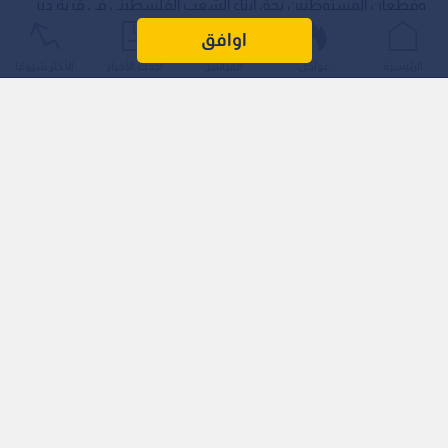
وقطعان المستوطنين بحق أبناء الشعب الفلسطيني في قرية دير
جرير، شرق مدينة رام الله، تمثل حلقة جديدة في سياسة القتل
اوافق
المنظم والإرهاب الرسمي الذي تمارسه حكومة الاحتلال.
الرئيسية
عواجل
المباشر
أحدث الأخبار
الأكثر شيوعًا
وأوضح دولة، في بيان صحفي، أن استشهاد مواطنين وإصابة آخرين
خلال هذا الهجوم الوحشي، يؤكد أن المستوطنين باتوا يشكلون
ذراعا ميدانية لجيش الاحتلال؛ حيث يتحركون بحمايته ويشاركونه في
تنفيذ جرائم القتل، والترويع، وحرق الأراضي، واستباحة حياة
الفلسطينيين.