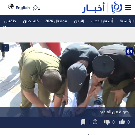
English
الرئيسية
أسعار الذهب
الأردن
مونديال 2026
فلسطين
طقس
1
صورة من الفيديو
0
0