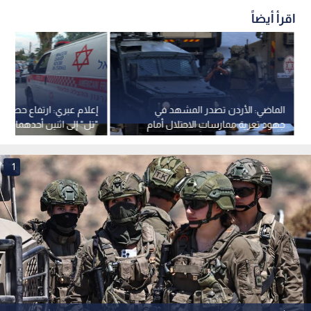
اقرأ أيضاً
الماضي: الأردن تصدر المشهد في
إعلام عبري: ارتفاع حصيلة 
جهود تعرية ممارسات الاحتلال أمام
"تل" إلى اثنين أحدهما ضابط
العالم.. فيديو
في الجيش
1