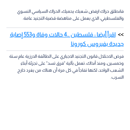
فانطلق حراك ارفض شعبك يحميك، الحراك السياسي النسوي
والفلسطيني، الذي يعمل على مناهضة قضية التجنيد عامة.
اقرأ أيضا : فلسطين ..4 حالات وفاة و553 إصابة
جديدة بفيروس كورونا
فرض الاحتلال قانون التجنيد الاجباري على الطائفة الدرزية عام ستة
وخمسين، ومنذ آنذاك، تعمل بآلية "فرق تسد" على تجزئة أبناء
الشعب الواحد، لكنها تفاجأ في كل مرة أن هناك من يغرد خارج
السرب.