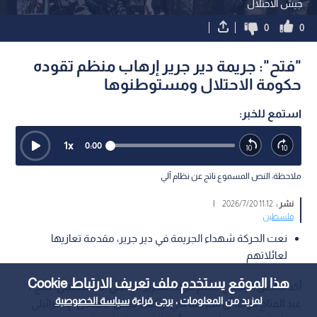
جيش الاحتلال
0
0
"فتح": جريمة دير جرير إرهاب منظم تقوده
حكومة الاحتلال ومستوطنوها
استمع للخبر:
1
x
0:00
ملاحظة: النص المسموع ناتج عن نظام آلي
نشر :
11:12 2026/7/20
|
فلسطين
نعت الحركة شهداء الجريمة في دير جرير، مقدمة تعازيها
لعائلاتهم
هذا الموقع يستخدم ملف تعريف الارتباط Cookie
أكد الناطق الرسمي باسم حركة التحرير الوطني الفلسطيني "فتح"،
لمزيد من المعلومات ، يرجى قراءة
سياسة الخصوصية
عبد الفتاح دولة، أن الجريمة التي ارتكبها جيش الاحتلال الإسرائيلي