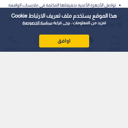
تواصل الأجهزة الأمنية تحقيقاتها المكثفة في ملابسات الواقعة
هذا الموقع يستخدم ملف تعريف الارتباط Cookie
أعلنت السلطات الأمريكية اعتقال مشتبه به مسلح، يبلغ من العمر
لمزيد من المعلومات ، يرجى قراءة
سياسة الخصوصية
38 عاما، بعد العثور عليه في ملعب "ترمب" الوطني للغولف.
اوافق
الرئيسية
عواجل
المباشر
أحدث الأخبار
الأكثر شيوعًا