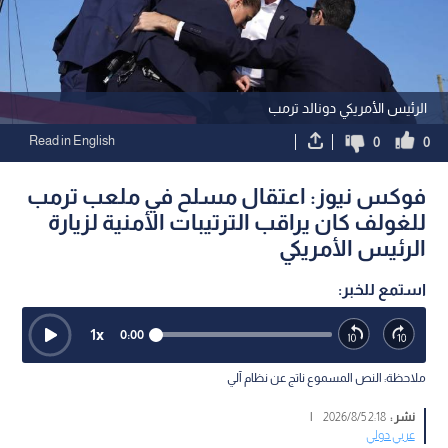
الرئيس الأمريكي دونالد ترمب
Read in English
0
0
فوكس نيوز: اعتقال مسلح في ملعب ترمب
للغولف كان يراقب الترتيبات الأمنية لزيارة
الرئيس الأمريكي
استمع للخبر:
1
x
0:00
ملاحظة: النص المسموع ناتج عن نظام آلي
نشر :
2:18 2026/8/5
|
عربي دولي