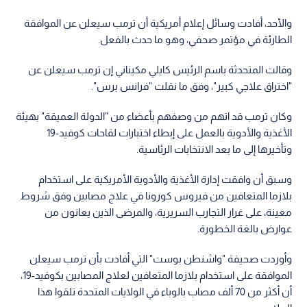
والأحد، أفادت وسائل إعلام أمريكية أن ترمب سيعلن عن الموافقة
الطارئة في مؤتمر صحفي، وهو ما حدث بالفعل.
وقالت المتحدثة باسم الرئيس كايلي مكيناني إن ترمب سيعلن عن
"اختراق علاجي كبير"، وفق ما نقلت "فرانس برس".
وكان ترمب قد اتهم من وصفهم بأعضاء من "الدولة العميقة" بهيئة
الأغذية والأدوية بالعمل على إبطاء اختبارات لقاحات كوفيد-19
وتأخيرها إلى ما بعد الانتخابات الرئاسية.
وسبق أن وافقت إدارة الأغذية والأدوية الأمريكية على استخدام
بلازما المتعافين من فيروس كورونا في علاج مصابين وفق شروط
معينة، على غرار التجارب السريرية، والمرضى الذين يعانون من
عوارض بالغة الخطورة.
وأوردت صحيفة "واشنطن بوست" التي أفادت بأن ترمب سيعلن
الموافقة على استخدام بلازما المتعافين لعلاج المصابين بكوفيد-19،
أن أكثر من 70 ألف مصاب بالوباء في الولايات المتحدة تلقوا هذا