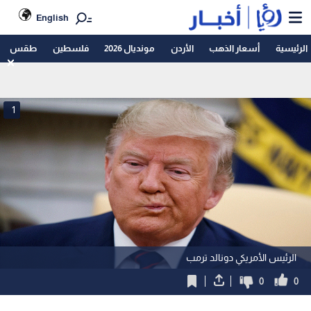
English
الرئيسية
أسعار الذهب
الأردن
مونديال 2026
فلسطين
طقس
1
الرئيس الأمريكي دونالد ترمب
0
0