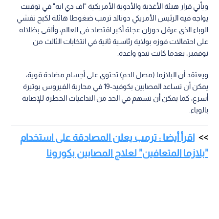
ويأتي قرار هيئة الأغذية والأدوية الأمريكية "اف دي ايه" في توقيت
يواجه فيه الرئيس الأمريكي دونالد ترمب ضغوطا هائلة لكبح تفشي
الوباء الذي عرقل دوران عجلة أكبر اقتصاد في العالم، وألقى بظلاله
على احتمالات فوزه بولاية رئاسية ثانية في انتخابات الثالث من
نوفمبر، بعدما كانت تبدو واعدة.
ويعتقد أن البلازما (مصل الدم) تحتوي على أجسام مضادة قوية،
يمكن أن تساعد المصابين بكوفيد-19 في محاربة الفيروس بوتيرة
أسرع، كما يمكن أن تسهم في الحد من التداعيات الخطرة للإصابة
بالوباء.
اقرأ أيضا : ترمب يعلن المصادقة على استخدام
"بلازما المتعافين" لعلاج المصابين بكورونا