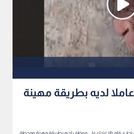
ملا لديه بطريقة مهينة
جاري قام بالاعتداء على موظف لديه بطريقة مهينة ومحطة