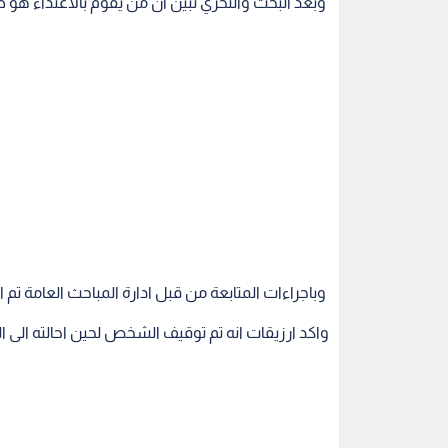
وباجراءات المتابعة من قبل ادارة المباحث العامة تم 
واكد ارزيقات انه تم توقيف الشخص لحين احالته الى الن
ويظهر في مقطع الفيديو شخص يطلب من شاب تقبيل
الامر الذي أثار سخط الفلسطينيين وغضبهم عبر موا
بحقه.
الضفة الغربية
الشرطة الفلسطينية
طولكرم