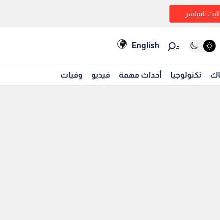
البث المباشر
English
اك
تكنولوجيا
أحداث مهمة
فيديو
وفيات