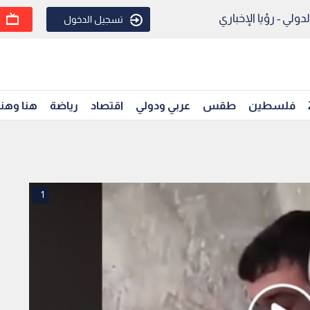
ولي - رؤيا الإخباري
تسجيل الدخول
فلسطين
طقس
عربي ودولي
اقتصاد
رياضة
هنا وهن
1