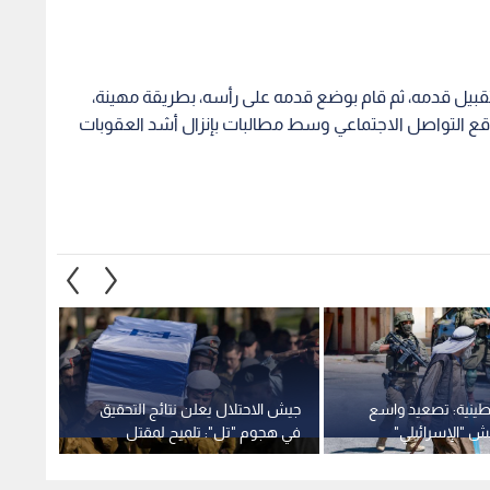
ينية: تصعيد واسع
جيش الاحتلال يعلن نتائج التحقيق
الاحتل
يش "الإسرائيلي"
في هجوم "تل": تلميح لمقتل
قلنديا
ثكنات بالبيرة ويعتقل
جندي بنيران صديقة
الفجر
ديا
3