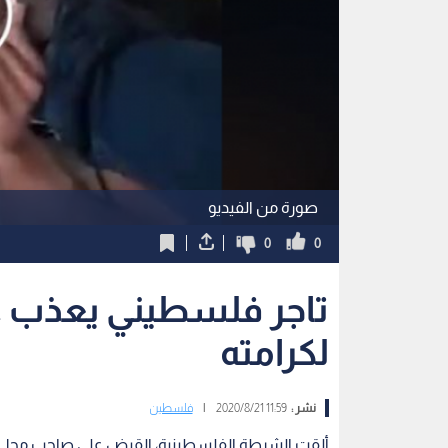
صورة من الفيديو
0
0
تاجر فلسطيني يعذب عا
لكرامته
نشر :
11:59 2020/8/21
|
فلسطين
ألقت الشرطة الفلسطينية، القبض على صاحب محل ت