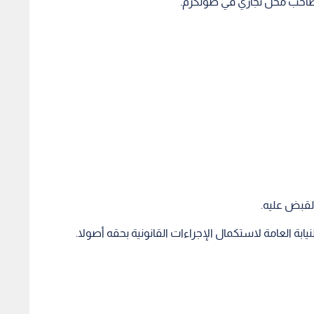
القبض عليه.
يابة العامة لاستكمال الإجراءات القانونية بحقه أصولا.
 قدمه، ثم قام بوضع قدمه على رأسه، بطريقة مهينة،
قع التواصل الاجتماعي وسط مطالبات بإنزال أشد العقوبات