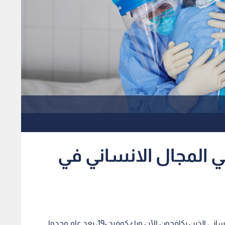
في المجال الانساني في
كرمت الأمم المتحدة الأربعاء العاملين في المجال الإنساني الذين يكافحون الآن وباء كوفيد -19، بعد عام وجدوا