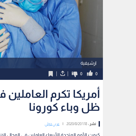
ارشيفية
0
0
أمريكا تكرم العاملين 
ظل وباء كورونا
نشر :
1:18 2020/8/20
|
عربي دولي