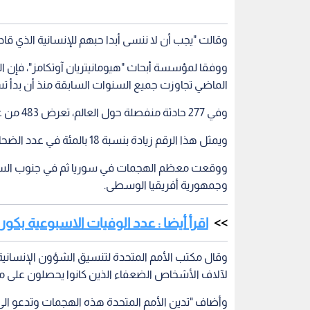
وقالت "يجب أن لا ننسى أبدا حبهم للإنسانية الذي قاده
ووفقا لمؤسسة أبحاث "هيومانيتريان آوتكامز"، فإن ال
الماضي تجاوزت جميع السنوات السابقة منذ أن بدأ تسجيل 
وفي 277 حادثة منفصلة حول العالم، تعرض 483 من عمال الإغاثة للهجوم وقتل منهم 125 وجرح 234 واختطف 124.
ويمثل هذا الرقم زيادة بنسبة 18 بالمئة في عدد الضحايا مقارنة بعام 2018.
ووقعت معظم الهجمات في سوريا ثم في جنوب السود
وجمهورية أفريقيا الوسطى.
اقرأ أيضا : عدد الوفيات الاسبوعية بكور
وقال مكتب الأمم المتحدة لتنسيق الشؤون الإنساني
لآلاف الأشخاص الضعفاء الذين كانوا يحصلون على 
وأضاف "تدين الأمم المتحدة هذه الهجمات وتدعو الى مح