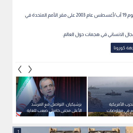
ويحتفل باليوم العالمي للعمل الإنساني في ذكرى هجوم 19 آب/أغسطس عام 2003 على مقر الأمم المتحدة في
هة كورونا
وم الـ159 للحرب الأمريكية
بزشيكيان: التواصل مع المرشد
السلطا
تقدم في مفاوضات
الأعلى مجتبى خامنئي صعب للغاية
أمنيا 
بين سلطنة عمان
في الوقت الراهن
المروح
1