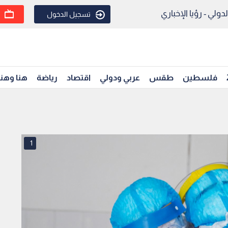
ولي - رؤيا الإخباري
تسجيل الدخول
فلسطين
طقس
عربي ودولي
اقتصاد
رياضة
هنا وهن
1