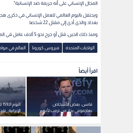
المجال الإنساني على أنه جريمة ضد الإنسانية".
بغداد والذي أدى إلى مقتل 22 شخصا.
ومنذ ذلك الحين، قتل أو جرح نحو 5 آلاف عامل في المجال الانساني في هجمات حول العالم.
الولايات المتحدة
فيروس كورونا
العالم في مواج
اقرأ أيضاً
يقات فيدرالية
فانس: بعض الأشخاص
الي
كان ترمب
يهاجمونني بدلا من ترمب لأنهم
الإيرانية.. 
يدركون أنه أكبر منهم بكثير
مضيق هرمز 
وإيران