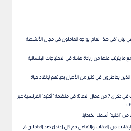
ي بيان "في هذا العام، يواجه العاملون في مجال الأنشطة
"يواجهون أزمة كوفيد-19 العالمية مع ما يترتب عنها من زيادة هائلة في الاحتياجات الإنسانية
الذين يخاطرون في كثير من الأحيان بحياتهم لإنقاذ حياة
كما شارك غوتيريش في الاحتفال الذي أقيم في جنيف في ذكرى 7 من عمال الإغاثة في منظمة "آكتيد" الفرنسية غير
 من "آكتيد" أسماء الضحايا.
لإفلات من العقاب والتعامل مع كل اعتداء ضد العاملين في