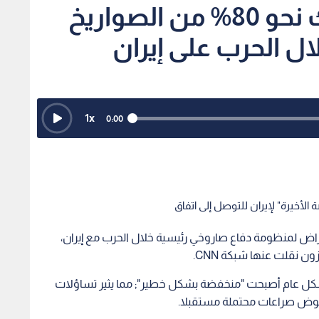
تقرير أمريكي: استهلاك نحو 80% من الصواريخ
لال الحرب على إيران
1
x
0:00
الأخيرة" لإيران للتوصل إلى اتفاق
 80% من صواريخ الاعتراض لمنظومة دفاع صاروخي رئيسية خلال الحرب مع إيران،
 نقلت عنها شبكة CNN.
شكل عام أصبحت "منخفضة بشكل خطير"; مما يثير تساؤلات
و خوض صراعات محتملة مستقبلا.