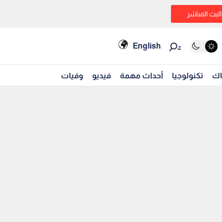
البث المباشر
English
اك
تكنولوجيا
أحداث مهمة
فيديو
وفيات