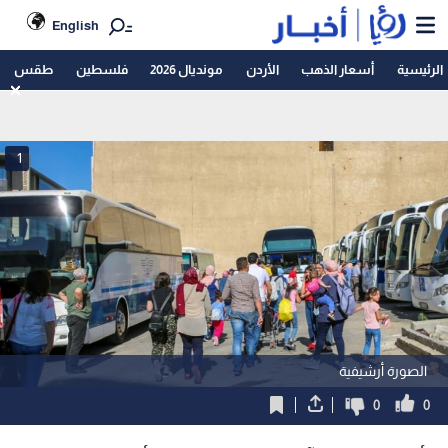
English
الرئيسية
أسعار الذهب
الأردن
مونديال 2026
فلسطين
طقس
1
الصورة أرشيفية
0
0