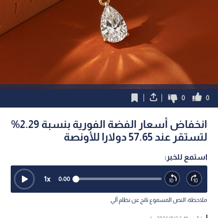
0
0
انخفاض أسعار الفضة الفورية بنسبة 2.29%
لتستقر عند 57.65 دولارا للأونصة
استمع للخبر:
1
x
0:00
ملاحظة: النص المسموع ناتج عن نظام آلي