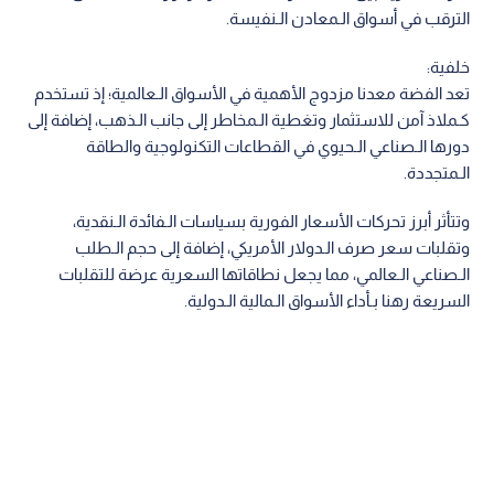
الترقب في أسواق الـمعادن الـنفيسة.
خلفية:
تعد الفضة معدنا مزدوج الأهمية في الأسواق الـعالمية؛ إذ تستخدم
كـملاذ آمن للاستثمار وتغطية الـمخاطر إلى جانب الـذهب، إضافة إلى
دورها الـصناعي الـحيوي في القطاعات التكنولوجية والطاقة
الـمتجددة.
وتتأثر أبرز تحركات الأسعار الفورية بسياسات الـفائدة الـنقدية،
وتقلبات سعر صرف الـدولار الأمريكي، إضافة إلى حجم الـطلب
الـصناعي الـعالمي، مما يجعل نطاقاتها السعرية عرضة للتقلبات
السريعة رهنا بـأداء الأسواق الـمالية الـدولية.