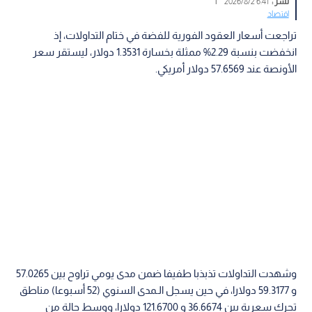
نشر :
6:41 2026/8/2
|
اقتصاد
تراجعت أسعار العقود الفورية للفضة في ختام التداولات، إذ
انخفضت بنسبة 2.29% ممثلة بخسارة 1.3531 دولار، ليستقر سعر
الأونصة عند 57.6569 دولار أمريكي.
وشهدت التداولات تذبذبا طفيفا ضمن مدى يومي تراوح بين 57.0265
و 59.3177 دولارا، في حين يسجل الـمدى السنوي (52 أسبوعا) مناطق
تحرك سعرية بين 36.6674 و 121.6700 دولارا، ووسط حالة من