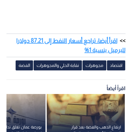
اقرأ أيضا: تراجع أسعار النفط إلى 87.21 دولارا
للبرميل بنسبة 1%
اقتصاد
مجوهرات
نقابة الحلي والمجوهرات
الفضة
اقرأ أيضاً
ارتفاع الذهب والفضة بعد قرار
بورصة عمان تغلق تداولات