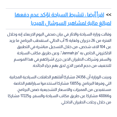
اقرأ أيضا : تنشيط السياحة تؤكد عدم دفعها
لمبالغ مالية لمشاهير السوشال الميديا
وقالت وزارة السياحة والاثار في بيان صحفي اليوم الاربعاء، إنه وخلال
الفترة من 26 حزيران ولغاية 15 آب الحالي، استقطب البرنامج ما يزيد
عن 104 الاف شخص، من خلال التسجيل مباشرة في التطبيق
الالكتروني الخاص به "Jannah.jo"، وعن طريق مكاتب السياحة
والسفر وشركات الطيران الذين جرى اشراكهم في هذا الموسم
للتخفيف من حجم الضرر الذي لحق بهم جراء الجائحة.
وبينت الوزارة أن 24356 مشاركا أقلتهم الحافلات السياحية المجانية
التي وفرها البرنامج، و13855 مشاركا استخدموا سياراتهم الخاصة
مستفيدين من المميزات والاسعار التشجيعية ضمن البرنامج،
و48866 مشاركا عن طريق مكاتب السياحة والسفر، و17225 مشاركا
من خلال رحلات الطيران الداخلي.