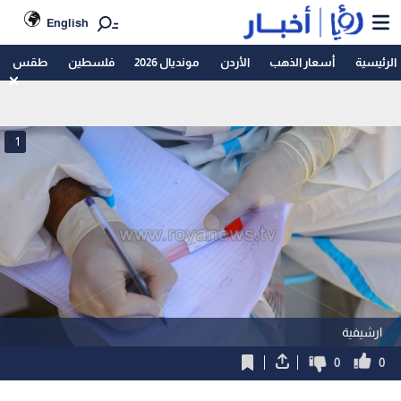
English
الرئيسية
أسعار الذهب
الأردن
مونديال 2026
فلسطين
طقس
1
ارشيفية
0
0