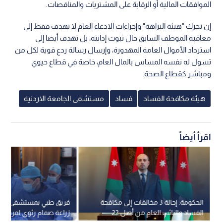
الموافقات المالية أو الرقابة على المشتريات والمناقصات.
إن تحرك "هيئة النزاهة" وإجراءات الادعاء العام لا تهدف فقط إلى
معاقبة الموظف السابق حال ثبوت إدانته، بل تهدف أيضا إلى
استرداد الأموال العامة المهدورة، وإرسال رسالة ردع قوية لكل من
تسول له نفسه المساس بالمال العام، خاصة في قطاع حيوي
ومباشر كقطاع الصحة.
هيئة مكافحة الفساد
فساد
مستشفى الجامعة الاردنية
اقرأ أيضاً
الحكومة: إحالة 3 مخالفات إلى مكافحة
فريق طبي بمستشفى الجا
الفساد والنائب العام من أصل 22
زراعة صمام رئوي لمريضة