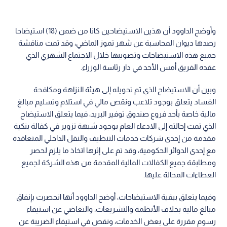
وأوضح الداوود أن هذين الاستيضاحين كانا من ضمن (18) استيضاحا
رصدها ديوان المحاسبة عن شهر تموز الماضي، وقد تمت مناقشة
جميع هذه الاستيضاحات وتصويبها خلال الاجتماع الشهري الذي
عقده الفريق أمس الأحد في دار رئاسة الوزراء.
وبين أن الاستيضاح الذي تم تحويله إلى هيئة النزاهة ومكافحة
الفساد يتعلق بوجود تلاعب ونقص مالي في استلام وتسليم مبالغ
مالية خاصة بأحد فروع صندوق توفير البريد، فيما يتعلق الاستيضاح
الذي تمت إحالته إلى الادعاء العام بوجود شبهة تزوير في كفالة بنكية
مقدمة من إحدى شركات خدمات التنظيف والنقل الداخلي المتعاقدة
مع إحدى الدوائر الحكومية، وقد تم على إثرها اتخاذ ما يلزم لحصر
ومطابقة جميع الكفالات المالية المقدمة من هذه الشركة لجميع
العطاءات المحالة عليها.
وفيما يتعلق ببقية الاستيضاحات، أوضح الداوود أنها انحصرت بإنفاق
مبالغ مالية بخلاف الأنظمة والتشريعات، والتغاضي عن استيفاء
رسوم مقررة على بعض الخدمات، ونقص في استيفاء الضريبة عن