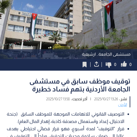
مستشفى الجامعة.. ارشيفية
0
0
توقيف موظف سابق في مستشفى
الجامعة الأردنية بتهم فساد خطيرة
نشر :
13:26 2025/10/27
|
آخر تحديث :
13:58 2025/10/27
الأردن
التوصيف القانوني للاتهامات الموجهة للموظف السابق (جنحة
الاحتيال، إعداد واستعمال مصدقة كاذبة، إهدار المال العام).
قرار "التوقيف" لمدة أسبوع، فهو قرار قضائي احتياطي يهدف
غالبا إلى ضمان سلامة مجريات التحقيق، ويلجأ إلى التوقيف في