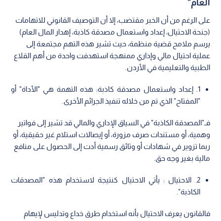
العام"
على الرغم من أن الخبر مقتضب، إلا أن التوصيف القانوني للاتهامات
(جنحة الاحتيال، إعداد واستعمال مصدقة كاذبة، إهدار المال العام)
يرسم ملامح قضية منظمة، حيث تشير هذه التهم مجتمعة إلى
عملية احتيال مالي وإداري ممنهجة استهدفت واحدة من أهم القلاع
الطبية والتعليمية في الأردن.
1. إعداد واستعمال مصدقة كاذبة: هذه التهمة هي "الأداة" أو
"المفتاح" الذي تم من خلاله تنفيذ الجرائم الأخرى.
فـ"المصدقة الكاذبة" في السياق الإداري والمالي قد تشير إلى فواتير
وهمية، أو مستندات صرف مزورة، أو إيصالات استلام غير حقيقية، أو
ربما تزوير في شهادات أو وثائق رسمية أدت إلى الحصول على منافع
مالية بغير وجه حق.
2. الاحتيال : يأتي الاحتيال كنتيجة لاستخدام هذه "المصدقات
الكاذبة".
فالقانون يعرف الاحتيال بأنه استخدام طرق خداع وتدليس لإيهام