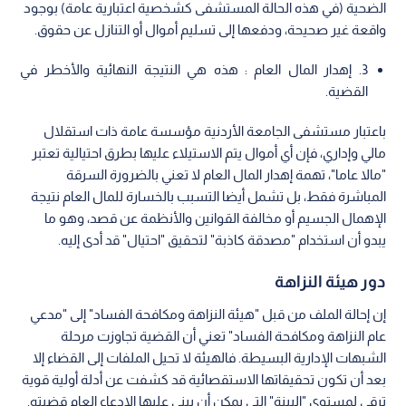
الضحية (في هذه الحالة المستشفى كشخصية اعتبارية عامة) بوجود
واقعة غير صحيحة، ودفعها إلى تسليم أموال أو التنازل عن حقوق.
3. إهدار المال العام : هذه هي النتيجة النهائية والأخطر في
القضية.
باعتبار مستشفى الجامعة الأردنية مؤسسة عامة ذات استقلال
مالي وإداري، فإن أي أموال يتم الاستيلاء عليها بطرق احتيالية تعتبر
"مالا عاما"، تهمة إهدار المال العام لا تعني بالضرورة السرقة
المباشرة فقط، بل تشمل أيضا التسبب بالخسارة للمال العام نتيجة
الإهمال الجسيم أو مخالفة القوانين والأنظمة عن قصد، وهو ما
يبدو أن استخدام "مصدقة كاذبة" لتحقيق "احتيال" قد أدى إليه.
دور هيئة النزاهة
إن إحالة الملف من قبل "هيئة النزاهة ومكافحة الفساد" إلى "مدعي
عام النزاهة ومكافحة الفساد" تعني أن القضية تجاوزت مرحلة
الشبهات الإدارية البسيطة. فالهيئة لا تحيل الملفات إلى القضاء إلا
بعد أن تكون تحقيقاتها الاستقصائية قد كشفت عن أدلة أولية قوية
ترقى لمستوى "البينة" التي يمكن أن يبني عليها الادعاء العام قضيته.