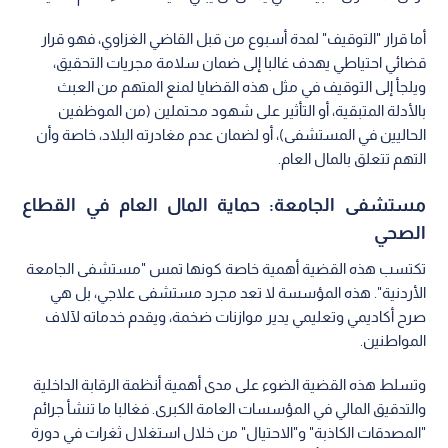
أما قرار "التوقيف" لمدة أسبوع من قبل القاضي الغزاوي، فهو قرار
قضائي احتياطي يهدف غالبا إلى ضمان سلامة مجريات التحقيق،
ويلجأ إلى التوقيف في مثل هذه القضايا لمنع المتهم من العبث
بالأدلة المتبقية، أو التأثير على شهود محتملين (من الموظفين
الحاليين في المستشفى)، أو لضمان عدم مغادرته البلاد، خاصة وأن
التهم تتعلق بالمال العام.
مستشفى الجامعة: حماية المال العام في القطاع
الصحي
تكتسب هذه القضية أهمية خاصة كونها تمس "مستشفى الجامعة
الأردنية". هذه المؤسسة لا تعد مجرد مستشفى علاجي، بل هي
صرح أكاديمي وتعليمي يدير موازنات ضخمة، ويقدم خدماته لآلاف
المواطنين.
وتسلط هذه القضية الضوء على مدى أهمية أنظمة الرقابة الداخلية
والتدقيق المالي في المؤسسات العامة الكبرى. فغالبا ما تنشأ جرائم
"المصدقات الكاذبة" و"الاحتيال" من خلال استغلال ثغرات في دورة