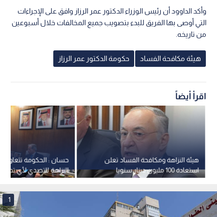
وأكد الداوود أن رئيس الوزراء الدكتور عمر الرزاز وافق على الإجراءات
التي أوصى بها الفريق للبدء بتصويب جميع المخالفات خلال أسبوعين
من تاريخه.
هيئة مكافحة الفساد
حكومة الدكتور عمر الرزاز
اقرأ أيضاً
هيئة النزاهة ومكافحة الفساد تعلن
حسان : الحكومة تتعاون م
استعادة 100 مليون دينار سنويا
النزاهة للتصدي لأي تجاوز
الاستثمار
1