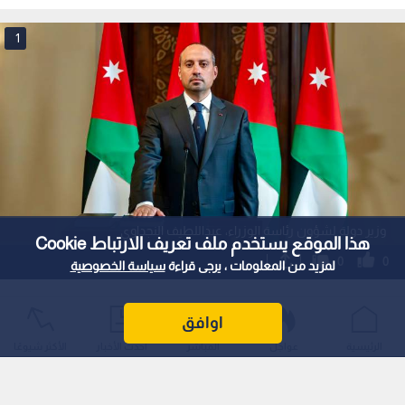
وثقها ديوان المحاسبة
دون جراحة قلب مفتوح
1
وزير دولة لشؤون رئاسة الوزراء، عبداللطيف النجداوي
هذا الموقع يستخدم ملف تعريف الارتباط Cookie
0
0
لمزيد من المعلومات ، يرجى قراءة
سياسة الخصوصية
الحكومة: إحالة 3 مخالفات إلى مكافحة
اوافق
الفساد والنائب العام من أصل 22 وثقها
الرئيسية
عواجل
المباشر
أحدث الأخبار
الأكثر شيوعًا
ديوان المحاسبة
نشر :
15:27 2025/8/26
|
آخر تحديث :
15:39 2025/8/26
الأردن