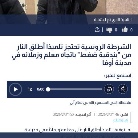
التلميذ الذي تم اعتقالة
0
0
الشرطة الروسية تحتجز تلميذا أطلق النار
من "بندقية ضغط" باتجاه معلم وزملائه في
مدينة أوفا
استمع للخبر:
1
x
0:00
ملاحظة: النص المسموع ناتج عن نظام آلي
نشر :
11:46 2026/2/3
|
آخر تحديث :
11:50 2026/2/3
هنا وهناك
توقيف تلميذ أطلق النار على معلمه وزملائه في مدرسة
بجمهورية باشكورتوستان الروسية.