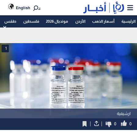
English
الرئيسية
أسعار الذهب
الأردن
مونديال 2026
فلسطين
طقس
1
ارشيفية
0
0