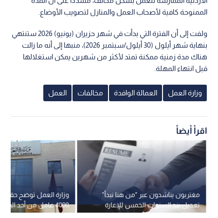
الأردنية الممارسة للعمل بشكل مخالف، مشددا على أن المدة
الممنوحة كافية لأصحاب العمل والمنازل لتصويب الأوضاع.
ولفت إلى أن الفترة التي بدأت في شهر حزيران (يونيو) 2026 ستنتهي
بنهاية شهر أيلول (30 أيلول/سبتمبر 2026)، منبها إلى أنه ما زالت
هناك مدة زمنية ممكنة تمتد لأكثر من شهرين يمكن استغلالها
قبل انتهاء المهلة.
وزارة العمل
العمالة الوافدة
مخالفات
العمل
اقرأ أيضاً
مغتربون يناشدون عبر "من هنا نبدأ"
وزارة العمل توضح حقيقة
تعديل بند السنوات الخمس للإعارة
4000 عامل من أحد المصانع