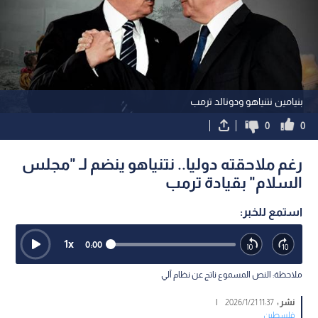
بنيامين نتنياهو ودونالد ترمب
0
0
رغم ملاحقته دوليا.. نتنياهو ينضم لـ "مجلس
السلام" بقيادة ترمب
استمع للخبر:
1
x
0:00
ملاحظة: النص المسموع ناتج عن نظام آلي
نشر :
11:37 2026/1/21
|
فلسطين