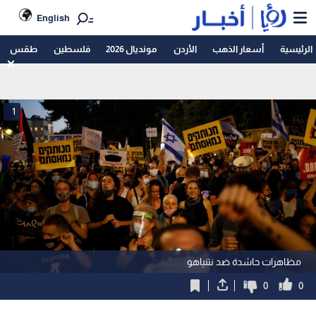
English
الرئيسية
أسعار الذهب
الأردن
مونديال 2026
فلسطين
طقس
1
مظاهرات حاشدة ضد نتنياهو
0
0