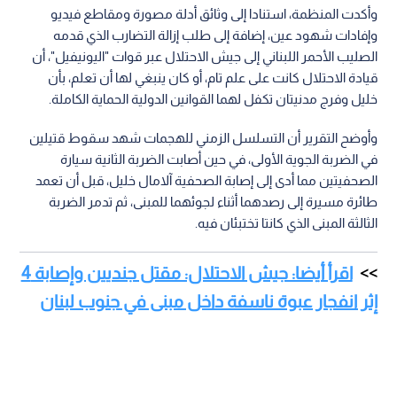
وأكدت المنظمة، استنادا إلى وثائق أدلة مصورة ومقاطع فيديو
وإفادات شهود عين، إضافة إلى طلب إزالة التضارب الذي قدمه
الصليب الأحمر اللبناني إلى جيش الاحتلال عبر قوات "اليونيفيل"، أن
قيادة الاحتلال كانت على علم تام، أو كان ينبغي لها أن تعلم، بأن
خليل وفرج مدنيتان تكفل لهما القوانين الدولية الحماية الكاملة.
وأوضح التقرير أن التسلسل الزمني للهجمات شهد سقوط قتيلين
في الضربة الجوية الأولى، في حين أصابت الضربة الثانية سيارة
الصحفيتين مما أدى إلى إصابة الصحفية آلامال خليل، قبل أن تعمد
طائرة مسيرة إلى رصدهما أثناء لجوئهما للمبنى، ثم تدمر الضربة
الثالثة المبنى الذي كانتا تختبئان فيه.
اقرأ أيضا: جيش الاحتلال: مقتل جنديين وإصابة 4
إثر انفجار عبوة ناسفة داخل مبنى في جنوب لبنان