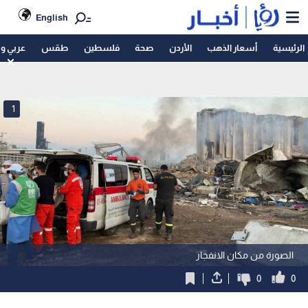
English
الرئيسية
أسعار الذهب
الأردن
صحة
فلسطين
طقس
عربي و
1
الصورة من مكان الانفجار
0
0