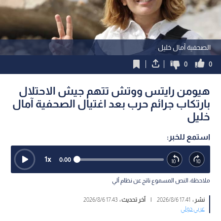
الصحفية آمال خليل
0
0
هيومن رايتس ووتش تتهم جيش الاحتلال
بارتكاب جرائم حرب بعد اغتيال الصحفية آمال
خليل
استمع للخبر:
1
x
0:00
ملاحظة: النص المسموع ناتج عن نظام آلي
نشر :
17:41 2026/8/6
|
آخر تحديث :
17:43 2026/8/6
عربي دولي