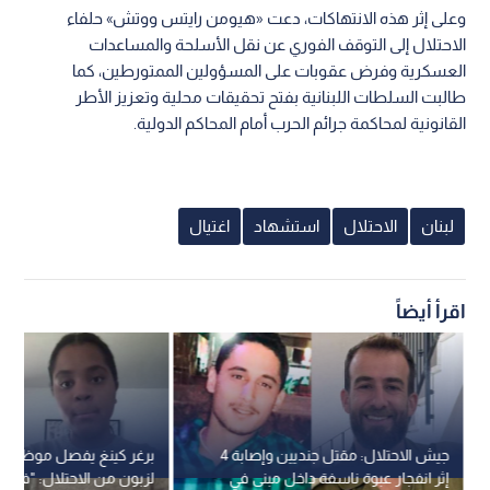
وعلى إثر هذه الانتهاكات، دعت «هيومن رايتس ووتش» حلفاء
الاحتلال إلى التوقف الفوري عن نقل الأسلحة والمساعدات
العسكرية وفرض عقوبات على المسؤولين الممتورطين، كما
طالبت السلطات اللبنانية بفتح تحقيقات محلية وتعزيز الأطر
القانونية لمحاكمة جرائم الحرب أمام المحاكم الدولية.
لبنان
الاحتلال
استشهاد
اغتيال
اقرأ أيضاً
جيش الاحتلال: مقتل جنديين وإصابة 4
برغر كينغ يفصل موظفة ب
إثر انفجار عبوة ناسفة داخل مبنى في
لزبون من الاحتلال: "فلس