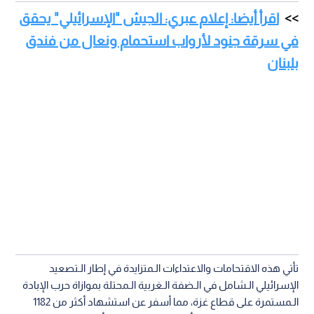
اقرأ أيضا: إعلام عبري: الجيش "الإسرائيلي" يحقق
في سرقة جنود لأرواب استحمام ونعال من فندق
بلبنان
تأتي هذه الاقتحامات والاعتداءات الـمتزايدة في إطار الـتصعيد
الإسرائيلي الـشامل في الـضفة الـغربية الـمحتلة بموازاة حرب الإبادة
الـمستمرة على قطاع غزة، مما أسفر عن استشهاد أكثر من 1182