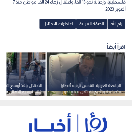
فلسطينيا، وإصابة نحو 13 ألفا، واعتقال زهاء 24 ألف مواطن منذ 7
أكتوبر 2023.
رام الله
الضفة الغربية
اعتداءات الاحتلال
اقرأ أيضاً
الجامعة العربية: القدس تواجه أخطارا
الاحتلال ينفذ أوسع اقتحام
متصاعدة وتأجيج الاحتلال يدفع نحو
قلنديا ويحرم الأهالي من ص
صراع ديني