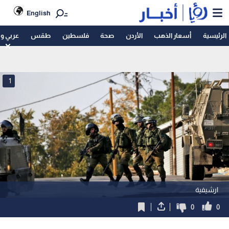
English
الرئيسية
أسعار الذهب
الأردن
صحة
فلسطين
طقس
عربي و
1
ارشيفية
0
0