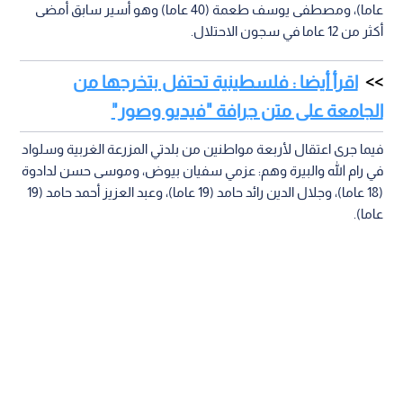
عاما)، ومصطفى يوسف طعمة (40 عاما) وهو أسير سابق أمضى
أكثر من 12 عاما في سجون الاحتلال.
اقرأ أيضا : فلسطينية تحتفل بتخرجها من
الجامعة على متن جرافة "فيديو وصور"
فيما جرى اعتقال لأربعة مواطنين من بلدتي المزرعة الغربية وسلواد
في رام الله والبيرة وهم: عزمي سفيان بيوض، وموسى حسن لدادوة
(18 عاما)، وجلال الدين رائد حامد (19 عاما)، وعبد العزيز أحمد حامد (19
عاما).