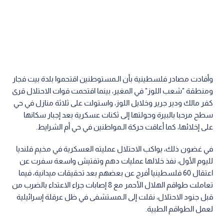
وأفادت مصادر فلسطينية بأن الـمستوطنين اقتحموا بلدة بيت فجار
ومنطقة "شعب اللوز" في المغير، بينما اقتحمت قوات الاحتلال قرى
كفر مالك ودير جرير وخلايل اللوز، واستولت على ثلاثة منازل في حي
سطح مرحبا بالبيرة وحولتها إلى ثكنات عسكرية بعد إجبار سكانها
على إخلائها، كما أعاقت حركة الـمواطنين في حي أم الشرايط.
في غضون ذلك، يواكب الاحتلال عمليته العسكرية في مخيم قلنديا
لليوم الأول، نفذ خلالها عمليات دهم وتفتيش واسعة سفرت عن
اعتقال 60 فلسطينيا أفرج عن بعضهم بعد تحقيقات ميدانية، فيما
تعاملت طواقم الهلال الأحمر مع 8 إصابات جراء الاعتداء بالضرب من
قبل جنود الاحتلال، نقلت إلى الـمستشفى في ظل عرقلة إسرائيلية
لعمل الطواقم الطبية.