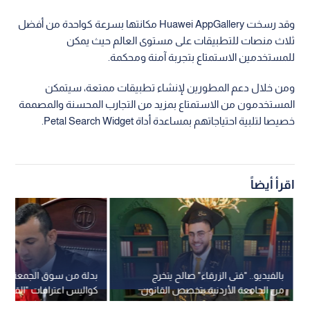
وقد رسخت Huawei AppGallery مكانتها بسرعة كواحدة من أفضل
ثلاث منصات للتطبيقات على مستوى العالم حيث يمكن
للمستخدمين الاستمتاع بتجربة آمنة ومحكمة.
ومن خلال دعم المطورين لإنشاء تطبيقات ممتعة، سيتمكن
المستخدمون من الاستمتاع بمزيد من التجارب المحسنة والمصممة
خصيصا لتلبية احتياجاتهم بمساعدة أداة Petal Search Widget.
اقرأ أيضاً
بالفيديو.. "فتى الزرقاء" صالح يتخرج
بدلة من سوق الجمعة وبود
من الجامعة الأردنية بتخصص القانون
كواليس اعترافات "القاضي
بتقدير "جيد جدا"
في تحقيقات النيابة العامة