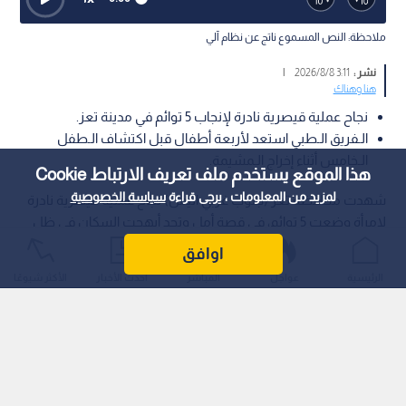
ملاحظة: النص المسموع ناتج عن نظام آلي
نشر :
3:11 2026/8/8
|
هنا وهناك
نجاح عملية قيصرية نادرة لإنجاب 5 توائم في مدينة تعز.
الـفريق الـطبي استعد لأربعة أطفال قبل اكتشاف الـطفل
الـخامس أثناء إخراج الـمشيمة.
هذا الموقع يستخدم ملف تعريف الارتباط Cookie
لمزيد من المعلومات ، يرجى قراءة
سياسة الخصوصية
شهدت محافظة تعز (جنوب غربي اليمن) نجاح عملية قيصرية نادرة
لامرأة وضعت 5 توائم، في قصة أمل وتحد أبهجت السكان في ظل
الظروف الصعبة التي تمر بها البلاد.
اوافق
الرئيسية
عواجل
المباشر
أحدث الأخبار
الأكثر شيوعًا