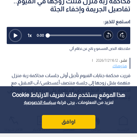
محاكمة ربة منزل قتلت زوجها في الفيوم..
تفاصيل الجريمة وإخفاء الجثة
استمع للخبر:
1
x
0:00
ملاحظة: النص المسموع ناتج عن نظام آلي
نشر :
16:12 2026/7/21
|
هنا وهناك
قررت محكمة جنايات الفيوم تأجيل أولى جلسات محاكمة ربة منزل
متهمة بقتل زوجها إلى جلسة منتصف أغسطس/ آب المـقبل، مع
الاستجابة لطلب الدفاع بعرض المـتهمة على مصلحة الطب الشرعي
هذا الموقع يستخدم ملف تعريف الارتباط Cookie
لإثبات ما بها من إصابات.
لمزيد من المعلومات ، يرجى قراءة
سياسة الخصوصية
اوافق
الرئيسية
عواجل
المباشر
أحدث الأخبار
الأكثر شيوعًا