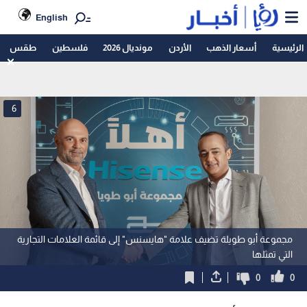
English
الرئيسية
أسعار الذهب
الأردن
مونديال 2026
فلسطين
طقس
6
مجموعة أبو طويلة تضيف علامة "هايسنس" إلى قائمة العلامات التجارية
التي تمثلها
0
0