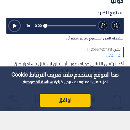
دوليا
استمع للخبر:
1
x
0:00
ملاحظة: النص المسموع ناتج عن نظام آلي
نشر :
13:51 2026/7/27
|
عربي دولي
أكد الـرئيس الـلبناني جوزاف عون، أن لبنان لن يقبل باستمرار خرق
الاحتلال لبنود صيغة "اتفاق الإطار" الـموقع عبر الـوساطة الـدولية.
هذا الموقع يستخدم ملف تعريف الارتباط Cookie
لمزيد من المعلومات ، يرجى قراءة
سياسة الخصوصية
اوافق
الرئيسية
عواجل
المباشر
أحدث الأخبار
الأكثر شيوعًا