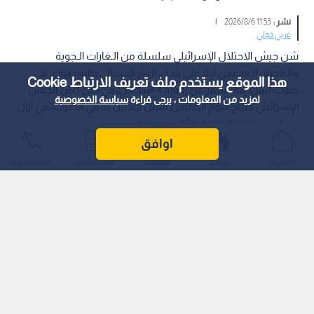
نشر :
11:53 2026/8/6
|
عربي دولي
شن جيش الاحتلال الإسرائيلي سلسلة من الـغارات الـجوية
والـقصف الـمدفعي ليلا على بلدتي البرج الشمالي والمنصوري في
هذا الموقع يستخدم ملف تعريف الارتباط Cookie
جنوب لبنان، مما أسفر عن إصابة 4 أشخاص؛ في حين أعلن الجيش
لمزيد من المعلومات ، يرجى قراءة
سياسة الخصوصية
الإسرائيلي صباح اليوم الخميس مقتل جنديين له في الجنوب، في أول
خسائر بشرية يتكبدها منذ أكثر من شهر.
اوافق
الرئيسية
عواجل
المباشر
أحدث الأخبار
الأكثر شيوعًا