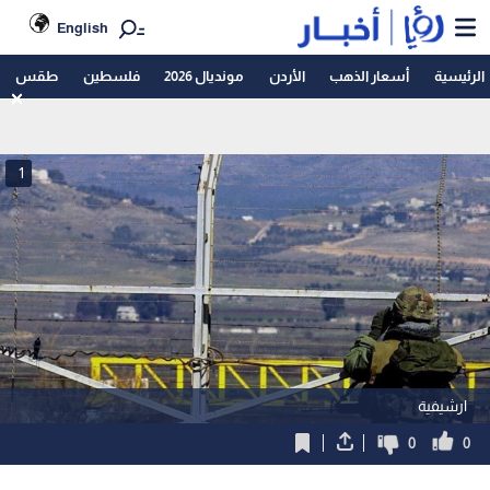
English
الرئيسية
أسعار الذهب
الأردن
مونديال 2026
فلسطين
طقس
1
ارشيفية
0
0