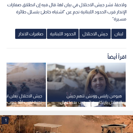
ولاحقا، نشر جيش الاحتلال في بيان لها، قال فيه إن انطلاق صفارات
الإنذار قرب الحدود اللبنانية نجم عن "اشتباه خاطئ بتسلل طائرة
مسيرة"
لبنان
جيش الاحتلال
الحدود اللبنانية
صافرات الانذار
اقرأ أيضاً
هيومن رايتس ووتش تتهم جيش
جيش الاحتلال يعلن استه
الاحتلال بارتكاب جرائم حرب بعد اغتيال
تحتية لحزب الله جنوب لبنا
الصحفية آمال خليل
1