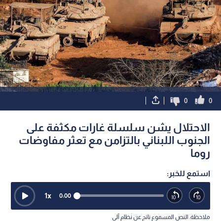
0
0
الاحتلال يشن سلسلة غارات مكثفة على
الجنوب اللبناني بالتزامن مع تعثر مفاوضات
روما
استمع للخبر:
1
x
0:00
ملاحظة: النص المسموع ناتج عن نظام آلي