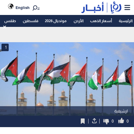
English
الرئيسية
أسعار الذهب
الأردن
مونديال 2026
فلسطين
طقس
1
ارشيفية
0
0