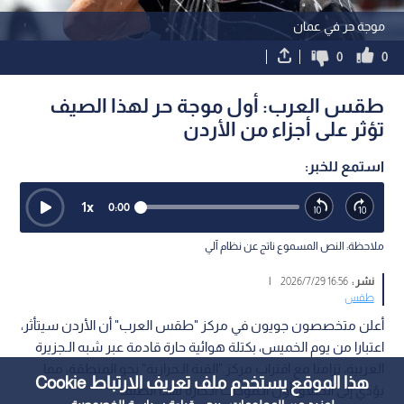
موجة حر في عمان
0
0
طقس العرب: أول موجة حر لهذا الصيف
تؤثر على أجزاء من الأردن
استمع للخبر:
1
x
0:00
ملاحظة: النص المسموع ناتج عن نظام آلي
نشر :
16:56 2026/7/29
|
طقس
أعلن متخصصون جويون في مركز "طقس العرب" أن الأردن سيتأثر،
اعتبارا من يوم الخميس، بكتلة هوائية حارة قادمة عبر شبه الـجزيرة
العربية، تزامنا مع اقتراب مركز "القبة الـحرارية" نحو المنطقة، مما
هذا الموقع يستخدم ملف تعريف الارتباط Cookie
يؤدي إلى انطلاق أول الـموجات الـحارة لهذا الصيف.