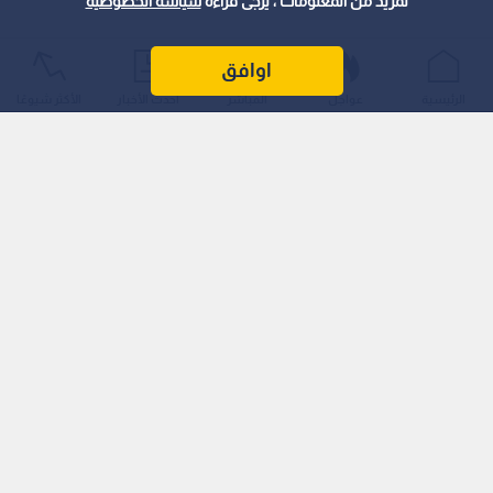
لمزيد من المعلومات ، يرجى قراءة
سياسة الخصوصية
اوافق
الرئيسية
عواجل
المباشر
أحدث الأخبار
الأكثر شيوعًا
وأوضح الـمركز أن الـموجة الـمتوقعة تعد ضمن الإطار الـطبيعي
والاعتيادي لفصل الصيف مقارنة بالسجلات الـمناخية للأعوام
السابقة.
ويتوقع أن يطرأ ارتفاع على درجات الـحرارة يوم الخميس لتصبح أعلى
من معدلاتها بـ 3 إلى 5 درجات مئوية، قبل أن تزداد حدتها يوم
الـجمعة ومطلع الأسبوع الـمقبل لتتجاوز الـمعدلات بـ 5 إلى 7 درجات.