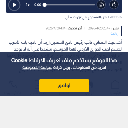
1
x
0:00
ملاحظة: النص المسموع ناتج عن نظام آلي
نشر :
23:47 2026/4/29
|
آخر تحديث :
4:14 2026/4/30
رياضة
أكد غيث المعاني، نائب رئيس نادي الحسين إربد، أن ناديه بات الأقرب
لحسم لقب الدوري الأردني لهذا الموسم، مشددا على أنه لا توجد
"مباراة سهلة" في عالم كرة القدم، حيث تمتلك كل مواجهة ظروفها
هذا الموقع يستخدم ملف تعريف الارتباط Cookie
الخاصة، إلا أن مسيرة الحسين كانت الأكثر ثباتا طيلة جولات
لمزيد من المعلومات ، يرجى قراءة
سياسة الخصوصية
الموسم، مما منح الفريق الأفضلية للصعود إلى منصة التتويج.
اوافق
الرئيسية
عواجل
المباشر
أحدث الأخبار
الأكثر شيوعًا