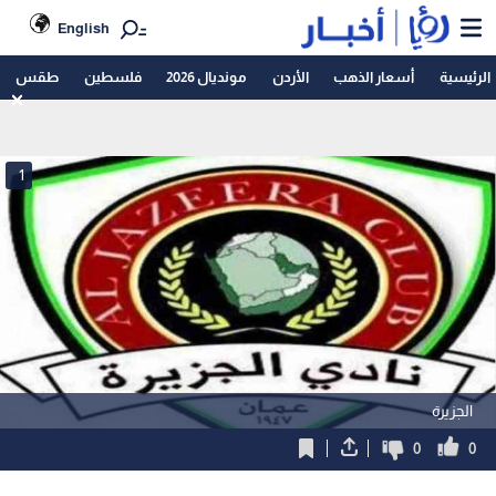
English
الرئيسية
أسعار الذهب
الأردن
مونديال 2026
فلسطين
طقس
1
الجزيرة
0
0