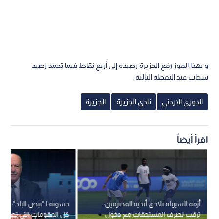
و بهذا الفوز رفع الجزيرة رصيده إلى أربع نقاط فيما تجمد رصيد
سحاب عند النقطة الثالثة .
الدوري الاردني
نادي الجزيرة
الجزيرة
اقرأ أيضاً
أزمة السيولة تلاحق أندية المحترفين:
حسونة لـ"نبض البلد": الح
ترقب لصرف المستحقات مع دخول
كل المقومات التي تجعله 