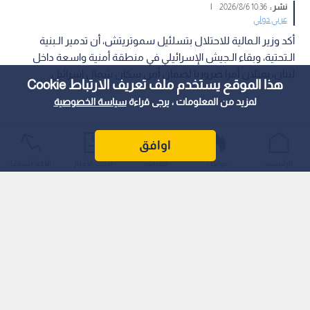
نشر :
10:36 2026/8/6
|
عربي دولي
أكد وزير الـمالية للاحتلال بتسلئيل سموتريتش، أن تدمير الـبنية
الـتحتية، وبقاء الـجيش الإسرائيلي في منطقة أمنية واسعة داخل
لبنان، يمثلان أمرا ضروريا لضمان أمن سكان شمال إسرائيل.
هذا الموقع يستخدم ملف تعريف الارتباط Cookie
لمزيد من المعلومات ، يرجى قراءة
سياسة الخصوصية
اوافق
الرئيسية
عواجل
المباشر
أحدث الأخبار
الأكثر شيوعًا