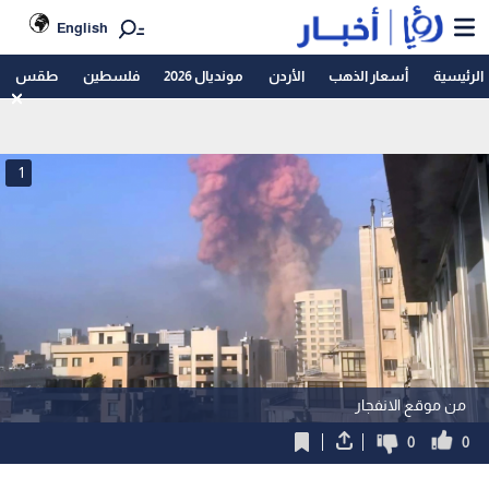
English
الرئيسية
أسعار الذهب
الأردن
مونديال 2026
فلسطين
طقس
1
من موقع الانفجار
0
0