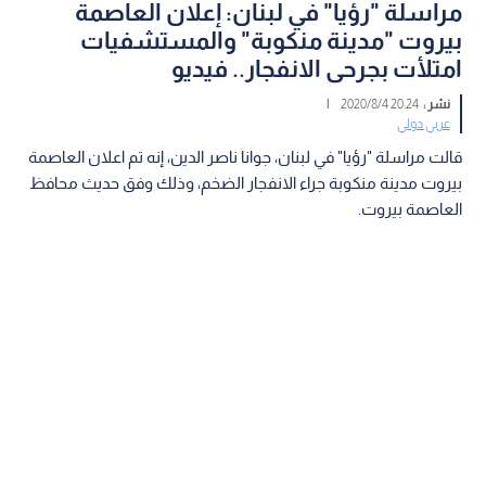
مراسلة "رؤيا" في لبنان: إعلان العاصمة
بيروت "مدينة منكوبة" والمستشفيات
امتلأت بجرحى الانفجار.. فيديو
نشر :
20:24 2020/8/4
|
عربي دولي
قالت مراسلة "رؤيا" في لبنان، جوانا ناصر الدين، إنه تم اعلان العاصمة
بيروت مدينة منكوبة جراء الانفجار الضخم، وذلك وفق حديث محافظ
العاصمة بيروت.