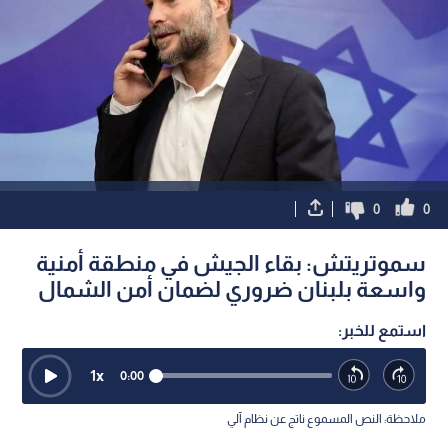
0
0
سموتريتش: بقاء الجيش في منطقة أمنية
واسعة بلبنان ضروري لضمان أمن الشمال
استمع للخبر:
1
x
0:00
ملاحظة: النص المسموع ناتج عن نظام آلي