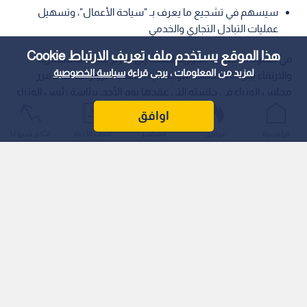
سيسهم في تشجيع ما يعرف بـ "سياحة الأعمال"، وتسهيل
عمليات التبادل التجاري والخدمي
هذا الموقع يستخدم ملف تعريف الارتباط Cookie
في خطوة اقتصادية محورية تهدف إلى تعزيز البيئة الاستثمارية
لمزيد من المعلومات ، يرجى قراءة
سياسة الخصوصية
والارتقاء بجودة الخدمات اللوجستية المقدمة لزوار المملكة، قرر
مجلس الوزراء في جلسته التي عقدها يوم الأحد، برئاسة رئيس الوزراء
الدكتور جعفر حسان، الموافقة على إنشاء مناطق حرة ضمن صالات
اوافق
رجال الأعمال والمسافرين في كل من مطار الملكة علياء الدولي و
الرئيسية
عواجل
المباشر
أحدث الأخبار
الأكثر شيوعًا
مطار مدينة عمان "مطار ماركا"