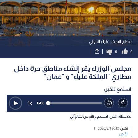
مطار الملكة علياء الدولي
0
0
مجلس الوزراء يقر إنشاء مناطق حرة داخل
مطاري "الملكة علياء" و "عمان"
استمع للخبر:
1
x
0:00
ملاحظة: النص المسموع ناتج عن نظام آلي
نشر :
20:10 2026/2/1
|
الأردن