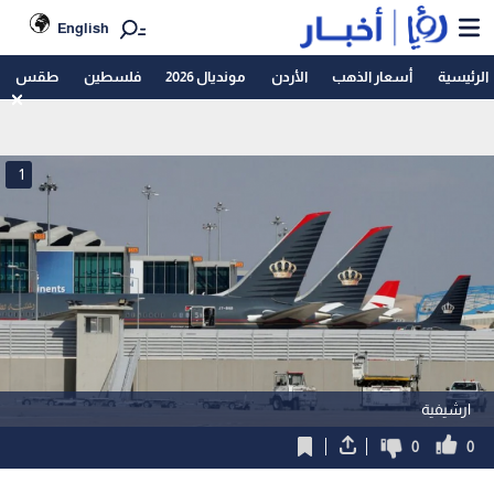
English
الرئيسية
أسعار الذهب
الأردن
مونديال 2026
فلسطين
طقس
1
ارشيفية
0
0