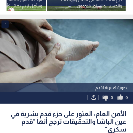
والحسين والسلط يلاحقون
ويتأهل لربع نهائي كأس ا
1
صورة تعبيرية لقدم
0
0
الأمن العام: العثور على جزء قدم بشرية في
عين الباشا والتحقيقات ترجح أنها "قدم
سكري"