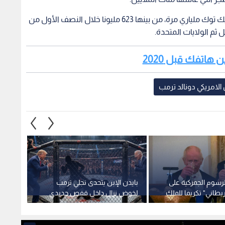
وبحسب شركة "سنسور تاور"، فقد تم تنزيل تطبيق تيك توك ملياري مرة، من بينها 623 مليونا خلال النصف الأول من
ل ثم الولايات المتحدة.
 هاتفك قبل 2020
الامريكي دونالد ترمب
رسوم الجمركية على
بايدن الإبن يتحدى نجلي ترمب
"ثغرة 
ريطاني" تكريما للملك
لخوض نزال داخل قفص حديدي
ترمب بإ
والبيت