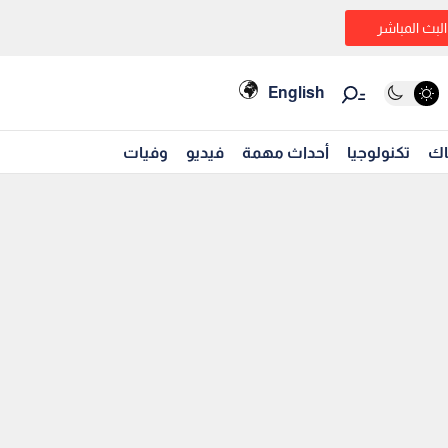
البث المباشر
English
اك
تكنولوجيا
أحداث مهمة
فيديو
وفيات