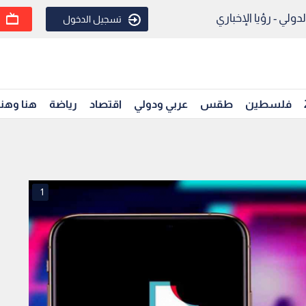
ولي - رؤيا الإخباري
تسجيل الدخول
فلسطين
طقس
عربي ودولي
اقتصاد
رياضة
هنا وهن
1