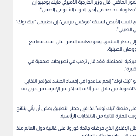
ي مقابلة مع شبكة "فوكس نيوز" الأميركية في 6 تموز الماضي، قال وزير الخارجية الأميركي مايك بومبيو إن
معلومات خاصة في أيدي الحزب الشيوعي الصيني".
 التجاري للبيت الأبيض لشبكة "فوكس بيزنس"، إن تطبيقي "تيك توك"
ي الصيني".
إلى حظر التطبيق، وهو معاقبة الصين على استجابتها مع
وهان الصينية.
لأميركية المحتملة، فقد قال ترمب في تصريحات صحفية في
بيرة".
"تيك توك" إنهم ساعدوا في إفساد الحشد لمؤتمر انتخابي
كلاهوما، من خلال حجز آلاف التذاكر عبر الإنترنت من دون نية
ى منصة "تيك توك"، لذا فإن حظر التطبيق يمكن أن يأتي بنتائج
لفترة الثانية من الانتخابات الرئاسية.
لإغلاق الذي فرضته جائحة كورونا على غالبية دول العالم منذ
ر التي عاشها مئات الملايين.