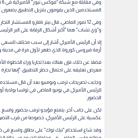
وف
المستخدمين الذين يقومون بتنزيل التطبيق يضعون "
وفي 12 تموز الماضي، قال بيتر نافارو المستشار
و"وي تشات" هما "أكبر أشكال الرقابة على البر الرئيس
إلا أن الرئيس الأميركي أشار إلى سبب مختلف للسعي 
أزمة فيروس كورونا، الذي ظهر لأول مرة في مدينة و
فضلا عن ذلك، فإن هناك بعدا تجاريا وراء الخطوة ا
معرض تعليقه على احتمال حظر التطبيق: "إنها تجارة ك
وجاءت تصريحات ترمب وبومبيو بعد أن قال مستخدمو 
للرئيس الأميركي في يونيو الماضي في تولسا بولاية أو
الحضور.
لكن على جانب آخر، يتمتع مؤيدو ترمب بحضور واسع عل
عكسية على الرئيس الأميركي، خصوصا من قرب التصويت ل
وقد شاع استخدام "تيك توك" على نطاق واسع في ظل ا
مطلع مارس الماضي، في محاولة للخروج من حالة الضج