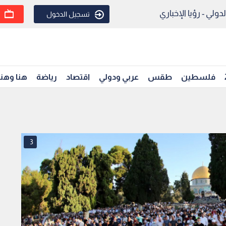
ولي - رؤيا الإخباري
تسجيل الدخول
فلسطين
طقس
عربي ودولي
اقتصاد
رياضة
هنا وهن
3