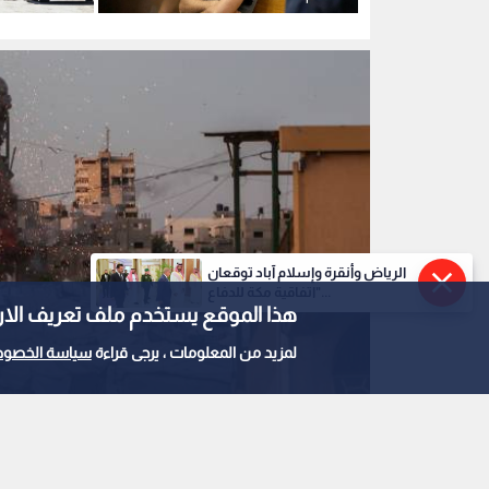
سب الوقت
عودة الهذالين بالضفة
عشرات الإصا
الرياض وأنقرة وإسلام آباد توقعان
"اتفاقية مكة للدفاع...
هذا الموقع يستخدم ملف تعريف الارتباط e
لمزيد من المعلومات ، يرجى قراءة
سياسة الخصوص
الدمار في غزة