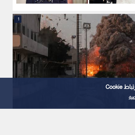
بات والمعتقلين
يوثق إصابات الطبيب حسام أبو
نابلس 
صفية
1
Cooki
ية