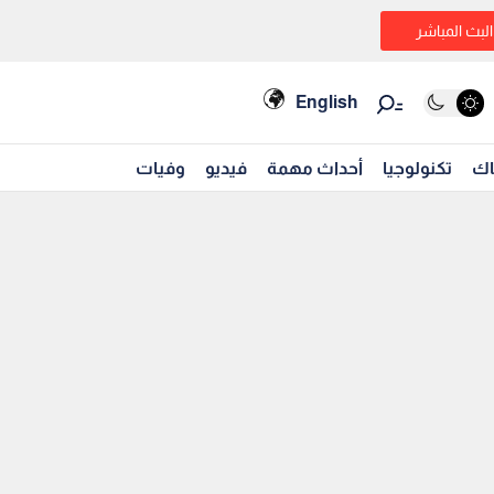
البث المباشر
English
اك
تكنولوجيا
أحداث مهمة
فيديو
وفيات