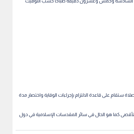
 المبارك لهذا العام 1441هـ، الساعة السادسة وخمس وعشرون دقيقة صباحا حسب التوقيت
لاة ستقام على قاعدة الالتزام بإجراءات الوقاية واختصار مدة
ي الأقصى كما هو الحال في سائر المقدسات الإسلامية في دول