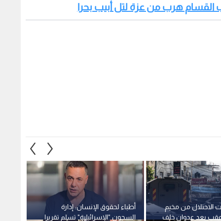
ائب القسام هرب من عزة لتل أبيب بحرا
 الاحتلال من مخيم
أطباء لحقوق الإنسان: إدارة
قوات 
 عقب بعد عدوان خلف
السجون "الإسرائيلية" تسلم تقريرا
ينفذون