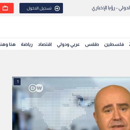
ولي - رؤيا الإخباري
تسجيل الدخول
فلسطين
طقس
عربي ودولي
اقتصاد
رياضة
هنا وهن
1