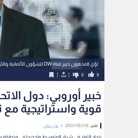
لؤي المدهون خبير قناة DW للشؤون الألمانية والأوروبية
0
0
خبير أوروبي: دول الاتح
قوية واستراتيجية مع تر
نشر :
21:48 2020/7/30
|
عربي دولي
يزداد التوتر في شرق المتوسط وتحديدا في منطقة بحر إي