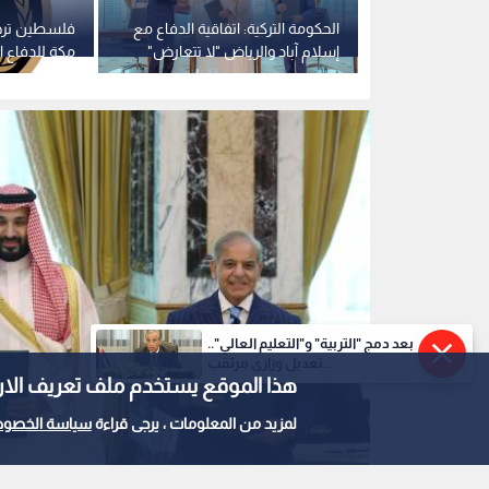
باب تتعلق
الحكومة التركية: اتفاقية الدفاع مع
فلسطين ترحب
ب الجنسية من
إسلام آباد والرياض "لا تتعارض"
مكة للدفاع 
مع التزامات الناتو
السعودية وتر
بعد دمج "التربية" و"التعليم العالي"..
تعديل وزاري مرتقب...
هذا الموقع يستخدم ملف تعريف الارتباط e
لمزيد من المعلومات ، يرجى قراءة
سياسة الخصوص