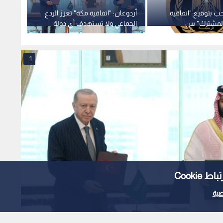
 بتوقيع "اتفاقية
أردوغان: "اتفاقية مكة" تعزز الردع
مسؤول 
المشترك" بين
الجماعي ولا تستهدف أي دولة
المشتر
كيا وباكستان
وباكست
1
Cooki
ية