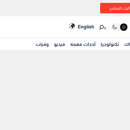
البث المباشر
English
اك
تكنولوجيا
أحداث مهمة
فيديو
وفيات