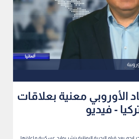
اد الأوروبي معنية بعلاقات
كيا - فيديو
جه، بعد قيام البحرية اليونانية بنشر بوارج عسكرية و إعلانها