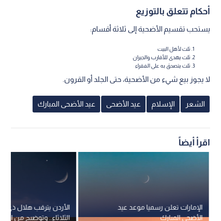
أحكام تتعلق بالتوزيع
يستحب تقسيم الأضحية إلى ثلاثة أقسام:
ثلث لأهل البيت
ثلث يهدى للأقارب والجيران
ثلث يتصدق به على الفقراء
لا يجوز بيع شيء من الأضحية، حتى الجلد أو القرون.
الشعر
الإسلام
عيد الأضحى
عيد الأضحى المبارك
اقرأ أيضاً
الإمارات تعلن رسميا موعد عيد
الأردن يترقب هلال ذي ال
الأضحى المبارك
الثلاثاء.. وتوضيح من الجمع