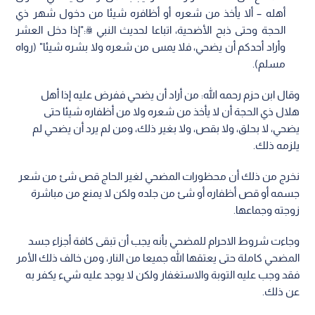
أهله – ألا يأخذ من شعره أو أظافره شيئا من دخول شهر ذي
الحجة وحتى ذبح الأضحية، اتباعا لحديث النبي ﷺ:"إذا دخل العشر
وأراد أحدكم أن يضحي، فلا يمس من شعره ولا بشره شيئا" (رواه
مسلم).
وقال ابن حزم رحمه الله: من أراد أن يضحي ففرض عليه إذا أهل
هلال ذي الحجة أن لا يأخذ من شعره ولا من أظفاره شيئا حتى
يضحي، لا بحلق، ولا بقص، ولا بغير ذلك، ومن لم يرد أن يضحي لم
يلزمه ذلك.
نخرج من ذلك أن محظورات المضحي لغير الحاج قص شئ من شعر
جسمه أو قص أظفاره أو شئ من جلده ولكن لا يمنع من مباشرة
زوجته وجماعها.
وجاءت شروط الاحرام للمضحي بأنه يجب أن تبقى كافة أجزاء جسد
المضحي كاملة حتى يعتقها الله جميعا من النار، ومن خالف ذلك الأمر
فقد وجب عليه التوبة والاستغفار ولكن لا يوجد عليه شيء يكفر به
عن ذلك.