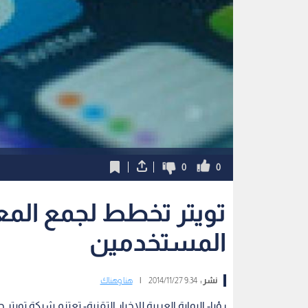
0
0
تويتر تخطط لجمع الم
المستخدمين‎
نشر :
9:34 2014/11/27
|
هنا وهناك
رؤيا- البوابة العربية للاخبار التقنية- تعتزم شركة 