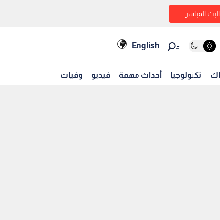
البث المباشر
English
اك
تكنولوجيا
أحداث مهمة
فيديو
وفيات