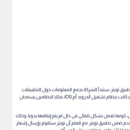
طبيق تويتر، ستبدأ الشركة بجمع المعلومات حول التطبيقات
التي قام مستخدموا تويتر بتثبيتها على أجهزتهم، سواء كانت بنظام تشغيل أندرويد أم iOS، فكلا النظامين يسمحان
كونها تعمل بشكل تلقائي في حال لم يتم إيقافها يدويا، وذلك
 ضمن تطبيق تويتر، مع العلم أن تويتر ستقوم بإرسال إشعار
؛ وفقا لأشخاص مطلعين على المسألة.
عرفة تثبيت المستخدم لتطبيق فيس بوك أو يوتيوب، دون أن
 ذاته.