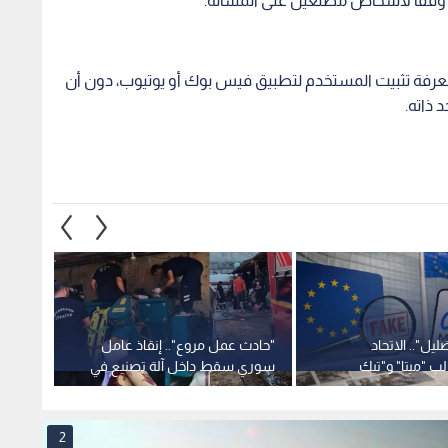
يل".. الاتحاد
"حادث عمل مروع".. إنقاذ عامل
من هو
لب "ميتا" و"تيك
سوري سقط داخل آلة تصنيع في
الشهري
ي للشائعات بعد
تركيا وحالته حرجة
للتحال
2