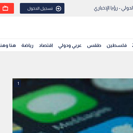
ولي - رؤيا الإخباري
تسجيل الدخول
فلسطين
طقس
عربي ودولي
اقتصاد
رياضة
هنا وهن
1