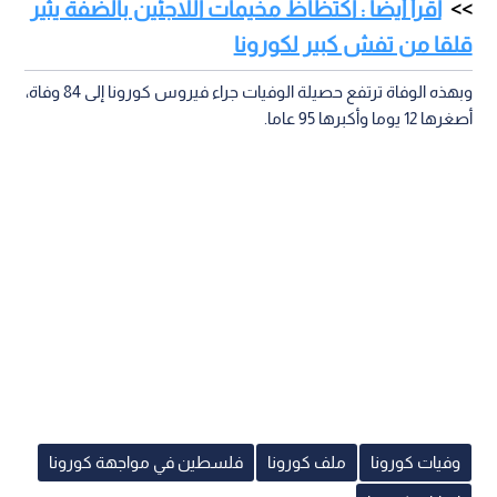
اقرأ أيضا : اكتظاظ مخيمات اللاجئين بالضفة يثير
قلقا من تفش كبير لكورونا
وبهذه الوفاة ترتفع حصيلة الوفيات جراء فيروس كورونا إلى 84 وفاة،
أصغرها 12 يوما وأكبرها 95 عاما.
وفيات كورونا
ملف كورونا
فلسطين في مواجهة كورونا