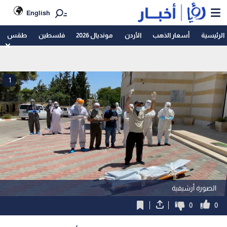
English
الرئيسية
أسعار الذهب
الأردن
مونديال 2026
فلسطين
طقس
1
الصورة أرشيفية
0
0