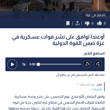
الدمار في غزة
0
0
أوغندا توافق على نشر قوات عسكرية في
غزة ضمن القوة الدولية
استمع للخبر:
1
x
0:00
ملاحظة: النص المسموع ناتج عن نظام آلي
نشر :
منذ 22 ساعة
|
فلسطين
وافق البرلمان الأوغندي، يوم الخميس، على نشر وحدة عسكرية
التابعة لقوات الدفاع الشعبي في قطاع غزة لتكون جزءا من قوة
الاستقرار الدولية، حيث جاء هذا القرار بناء على دعوة رسمية وجهها