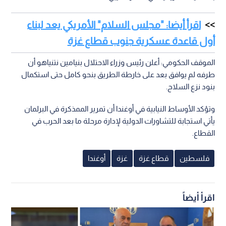
اقرأ أيضا: "مجلس السلام" الأمريكي يعد لبناء
أول قاعدة عسكرية جنوب قطاع غزة
الموقف الحكومي: أعلن رئيس وزراء الاحتلال بنيامين نتنياهو أن
طرفه لم يوافق بعد على خارطة الطريق بنحو كامل حتى استكمال
بنود نزع السلاح.
وتؤكد الأوساط النيابية في أوغندا أن تمرير الممذكرة في البرلمان
يأتي استجابة للتشاورات الدولية لإدارة مرحلة ما بعد الحرب في
القطاع.
فلسطين
قطاع غزة
غزة
أوغندا
اقرأ أيضاً