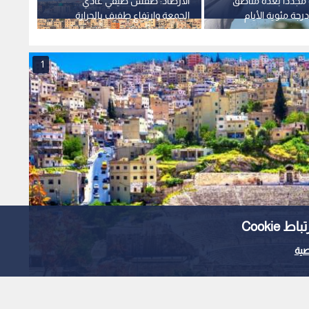
رة مجددا بعدة مناطق
الأرصاد: طقس صيفي عادي
طقس ا
أكثر من 40 درجة مئوية الأيام
الجمعة وارتفاع طفيف بالحرارة
معتدل
لأردن.. تفاصيل
بداية من الأحد
درجات 
1
Cooki
ية