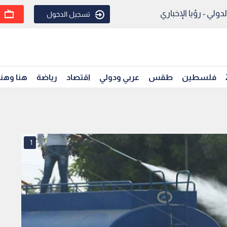
ولي - رؤيا الإخباري
تسجيل الدخول
فلسطين
طقس
عربي ودولي
اقتصاد
رياضة
هنا وهن
1