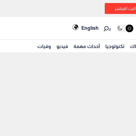
البث المباشر
English
اك
تكنولوجيا
أحداث مهمة
فيديو
وفيات