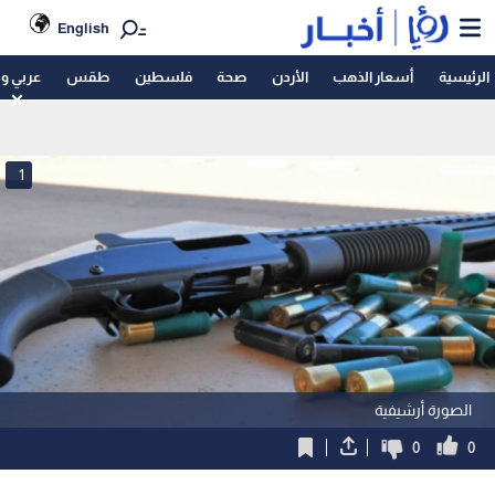
English
الرئيسية
أسعار الذهب
الأردن
صحة
فلسطين
طقس
عربي و
1
الصورة أرشيفية
0
0