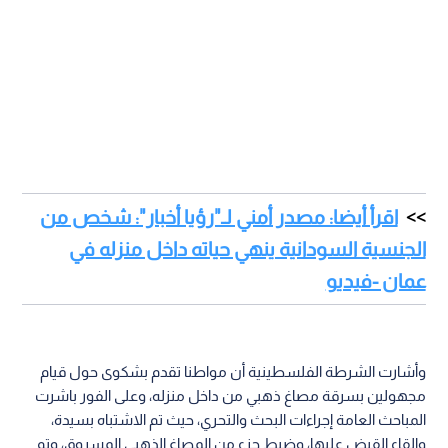
اقرأ أيضا: مصدر أمني لـ"رؤيا أخبار": شخص من
الجنسية السودانية ينهي حياته داخل منزله في
عمان -فيديو
وأشارت الشرطة الفلسطينية أن مواطنا تقدم بشكوى حول قيام
مجهولين بسرقة مصاغ ذهبي من داخل منزله، وعلى الفور باشرت
المباحث العامة إجراءات البحث والتحري، حيث تم الاشتباه بسيدة،
وإلقاء القبض عليها، وضبط جزء من المصاغ الذهبي المسروق، وتم