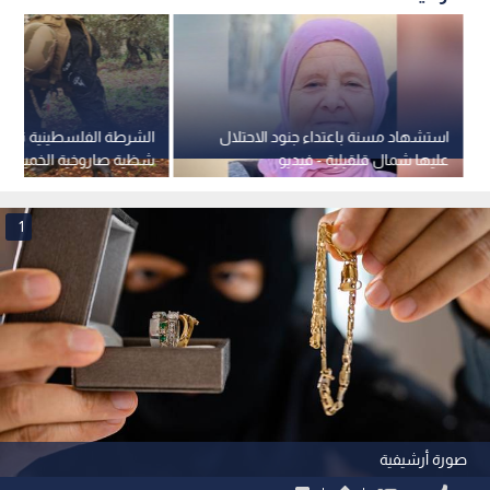
استشهاد مسنة باعتداء جنود الاحتلال
عليها شمال قلقيلية - فيديو
شظية صاروخية الخميس
1
صورة أرشيفية