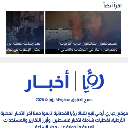
اقرأ أيضاً
مستوطنون يهاجمون قرية "قريوت"
بعد إشاعة مقتله..بن غفير
ويضرمون النار في المركبات والمباني -
مكان الإصابة في عراد بالنقب المحتل
فيديو
جميع الحقوق محفوظة رؤيا © 2026
موقع إخباري أردني تابع لقناة رؤيا الفضائية. تابعوا معنا آخر الأخبار المحلية
الأردنية، تغطيات شاملة لأخبار فلسطين، وأبرز التقارير والمستجدات
العربية والدولية على مدار الساعة.