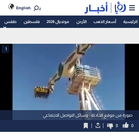
English
الرئيسية
أسعار الذهب
الأردن
مونديال 2026
فلسطين
طقس
1
صورة من موقع الحادثة - وسائل التواصل الاجتماعي
0
0