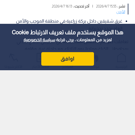
نشر :
15:55 2026/4/7
|
آخر تحديث :
16:13 2026/4/7
الأردن
غرق شقيقين داخل بركة زراعية في منطقة الموجب والأمن
العام يجدد تحذيراته.
هذا الموقع يستخدم ملف تعريف الارتباط Cookie
لمزيد من المعلومات ، يرجى قراءة
سياسة الخصوصية
تعاملت طواقم الغطس المتخصصة في مديريتي الدفاع المدني
بمحافظتي الكرك ومادبا، يوم الثلاثاء، مع حادثة غرق مؤلمة
لشقيقين يبلغان من العمر 15 و20 عاما، وذلك بعد سقوطهما داخل
اوافق
إحدى البرك الزراعية في منطقة الموجب.
الرئيسية
عواجل
المباشر
أحدث الأخبار
الأكثر شيوعًا