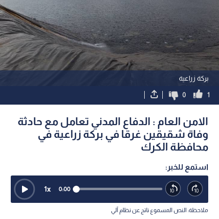
بركة زراعية
0
1
الامن العام : الدفاع المدني تعامل مع حادثة
وفاة شقيقين غرقا في بركة زراعية في
محافظة الكرك
استمع للخبر:
1
x
0:00
ملاحظة: النص المسموع ناتج عن نظام آلي