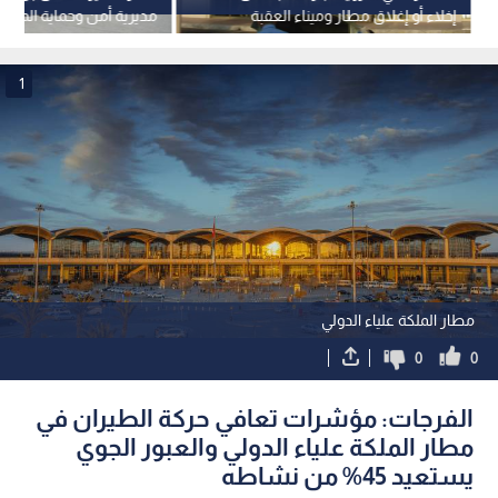
إخلاء أو إغلاق مطار وميناء العقبة
مديرية أمن وحماية المطار
والعمل يسير كالمعتاد
يوما تدريبيا
1
مطار الملكة علياء الدولي
0
0
الفرجات: مؤشرات تعافي حركة الطيران في
مطار الملكة علياء الدولي والعبور الجوي
يستعيد 45% من نشاطه