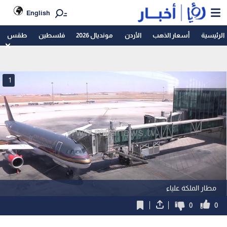
English
الرئيسية
أسعار الذهب
الأردن
مونديال 2026
فلسطين
طقس
1
مطار الملكة علياء
0
0