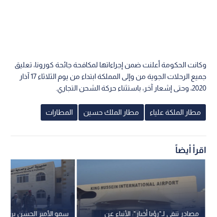
وكانت الحكومة أعلنت ضمن إجراءاتها لمكافحة جائحة كورونا، تعليق
جميع الرحلات الجوية من وإلى المملكة ابتداء من يوم الثلاثاء 17 آذار
2020، وحتى إشعار آخر، باستثناء حركة الشحن التجاري.
مطار الملكة علياء
مطار الملك حسين
المطارات
اقرأ أيضاً
مصادر تنفي لـ"رؤيا أخبار": الأنباء عن
سمو الأمير الحسن بن طل