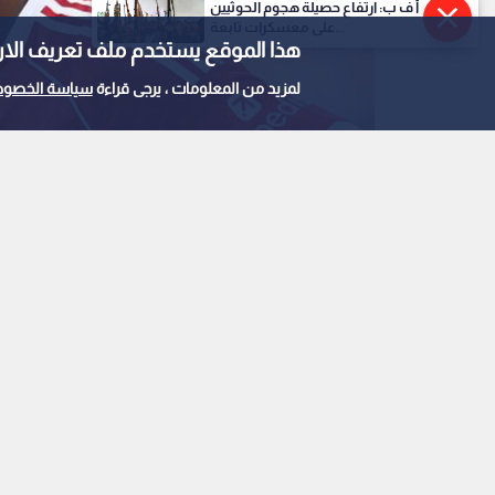
أ ف ب: ارتفاع حصيلة هجوم الحوثيين
على معسكرات تابعة...
هذا الموقع يستخدم ملف تعريف الارتباط e
لمزيد من المعلومات ، يرجى قراءة
سياسة الخصوص
الدولي الفرنسي إبراهيما كوناتي
0
0
ريال مدريد يضم اللاع
حتى 2030
استمع للخبر: