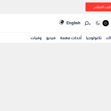
البث المباشر
English
اك
تكنولوجيا
أحداث مهمة
فيديو
وفيات