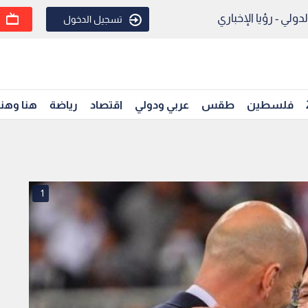
ولي - رؤيا الإخباري
تسجيل الدخول
فلسطين
طقس
عربي ودولي
اقتصاد
رياضة
هنا وهن
1