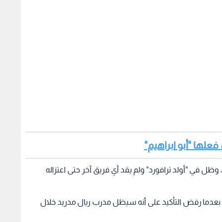
 فعلها "أبو ابراهيم"
و فيرجسون قاد الشياطين الحمر لأول مرة عام 1986، وظل في "أولد ترافورد" ولم يقد أي فريق آخر حتى اعتزاله
ي، بعدما رفض التأكيد على أنه سيظل مدرب ريال مدريد خلال