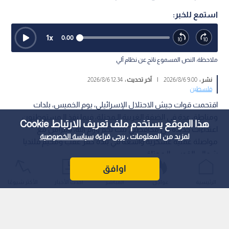
استمع للخبر:
1
x
0:00
ملاحظة: النص المسموع ناتج عن نظام آلي
نشر :
9:00 2026/8/6
|
آخر تحديث :
12:34 2026/8/6
فلسطين
اقتحمت قوات جيش الاحتلال الإسرائيلي، يوم الخميس، بلدات
ومناطق عدة في الضفة الغربية الـمحتلة، فيما نفذ الـمستوطنون
هذا الموقع يستخدم ملف تعريف الارتباط Cookie
اعتداءات جديدة في محافظتي بيت لحم ورام الله، بالتزامن مع
لمزيد من المعلومات ، يرجى قراءة
سياسة الخصوصية
مواصلة عملية عسكرية واسعة في بلدة كفر عقب ومخيم قلنديا
شمالي القدس الـمحتلة.
اوافق
الرئيسية
عواجل
المباشر
أحدث الأخبار
الأكثر شيوعًا