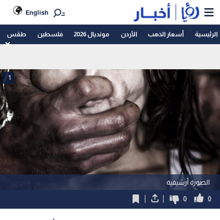
English
الرئيسية
أسعار الذهب
الأردن
مونديال 2026
فلسطين
طقس
1
الصورة أرشيفية
0
0