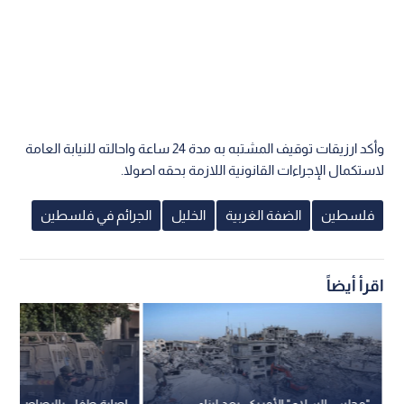
وأكد ارزيقات توقيف المشتبه به مدة 24 ساعة واحالته للنيابة العامة
لاستكمال الإجراءات القانونية اللازمة بحقه اصولا.
فلسطين
الضفة الغربية
الخليل
الجرائم في فلسطين
اقرأ أيضاً
"مجلس السلام" الأمريكي يعد لبناء
إصابة طفل بالرصاص واعت