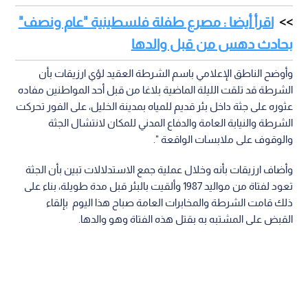
اقرأ أيضا : مصرع طفلة فلسطينية "عام ونصف"
بحادث دهس من قبل والدها
وأوضح الناطق الإعلامي باسم الشرطة العقيد لؤي ارزيقات بأن
الشرطة قد تلقت الليلة الماضية بلاغا من قبل أحد المواطنين مفاده
عثوره على جثة داخل بئر قديم للمياه بمدينة الخليل، على الفور تحركت
الشرطة والنيابة العامة والدفاع المدني للمكان لانتشال الجثة
والوقوف على ملابسات الواقعة ".
وأضاف ارزيقات بأنه وخلال عملية جمع الاستدلالات تبين بأن الجثة
تعود لفتاة من مواليد 1987 وألقيت بالبئر قبل مدة طويلة، بناء على
ذلك قامت الشرطة والمخابرات العامة صباح هذا اليوم بإلقاء
القبض على المشتبه به بقتل هذه الفتاة وهو والدها.