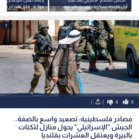
أول قاعدة عسكرية جنوب قطاع غزة
مواطن خلال اقتحام قوات ا
جنين
1
0
0
مصادر فلسطينية: تصعيد واسع بالضفة..
الجيش "الإسرائيلي" يحول منازل لثكنات
بالبيرة ويعتقل العشرات بقلنديا