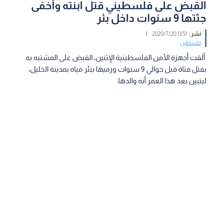
القبض على فلسطيني قتل ابنته وأخفى
جثتها 9 سنوات داخل بئر
نشر :
13:51 2020/7/20
|
فلسطين
ألقت أجهزة الأمن الفلسطينية الإثنين، القبض على المشتبه به
بقتل فتاة قبل حوالي 9 سنوات ورميها ببئر مياه بمدينة الخليل،
ليتبين بعد هذا العمر أنه والدها.