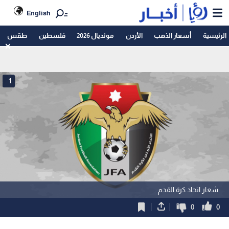
English
الرئيسية
أسعار الذهب
الأردن
مونديال 2026
فلسطين
طقس
1
شعار اتحاد كرة القدم
0
0