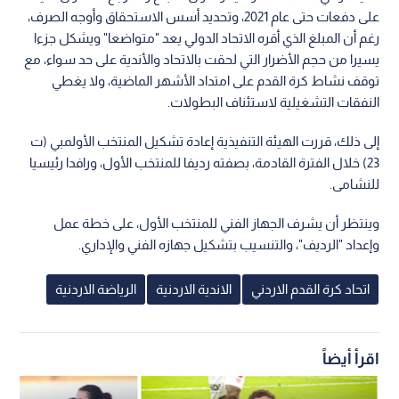
على دفعات حتى عام 2021، وتحديد أسس الاستحقاق وأوجه الصرف،
رغم أن المبلغ الذي أقره الاتحاد الدولي يعد "متواضعا" ويشكل جزءا
يسيرا من حجم الأضرار التي لحقت بالاتحاد والأندية على حد سواء، مع
توقف نشاط كرة القدم على امتداد الأشهر الماضية، ولا يغطي
النفقات التشغيلية لاستئناف البطولات.
إلى ذلك، قررت الهيئة التنفيذية إعادة تشكيل المنتخب الأولمبي (ت
23) خلال الفترة القادمة، بصفته رديفا للمنتخب الأول، ورافدا رئيسيا
للنشامى.
وينتظر أن يشرف الجهاز الفني للمنتخب الأول، على خطة عمل
وإعداد "الرديف"، والتنسيب بتشكيل جهازه الفني والإداري.
اتحاد كرة القدم الاردني
الاندية الاردنية
الرياضة الاردنية
اقرأ أيضاً