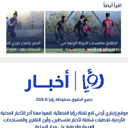
اقرأ أيضاً
انطلاق منافسات الجولة الرابعة من
النصر يتصدر دوري الدرجة ا
دوري الرديف الإثنين
للسيدات بعد نهاية الجولة
جميع الحقوق محفوظة رؤيا © 2026
موقع إخباري أردني تابع لقناة رؤيا الفضائية. تابعوا معنا آخر الأخبار المحلية
الأردنية، تغطيات شاملة لأخبار فلسطين، وأبرز التقارير والمستجدات
العربية والدولية على مدار الساعة.