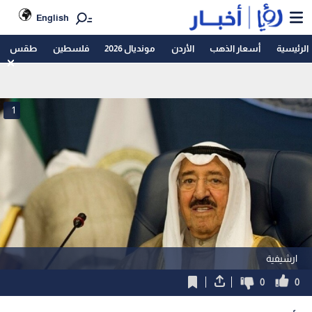
English
الرئيسية
أسعار الذهب
الأردن
مونديال 2026
فلسطين
طقس
1
ارشيفية
0
0