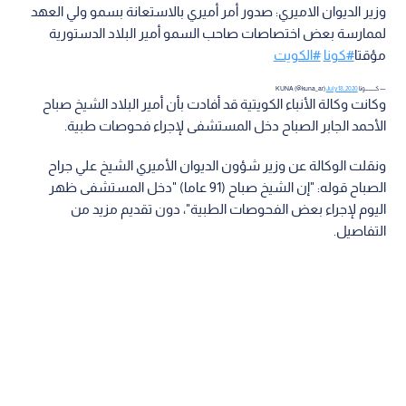
وزير الديوان الاميري: صدور أمر أميري بالاستعانة بسمو ولي العهد
لممارسة بعض اختصاصات صاحب السمو أمير البلاد الدستورية
مؤقتا
#كونا
#الكويت
— كـــــــــــونا KUNA (@kuna_ar)
July 18, 2020
وكانت وكالة الأنباء الكويتية قد أفادت بأن أمير البلاد الشيخ صباح
الأحمد الجابر الصباح دخل المستشفى لإجراء فحوصات طبية.
ونقلت الوكالة عن وزير شؤون الديوان الأميري الشيخ علي جراح
الصباح قوله: "إن الشيخ صباح (91 عاما) "دخل المستشفى ظهر
اليوم لإجراء بعض الفحوصات الطبية"، دون تقديم مزيد من
التفاصيل.