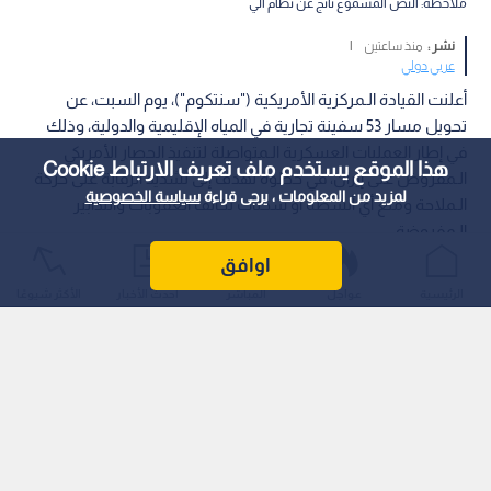
ملاحظة: النص المسموع ناتج عن نظام آلي
نشر :
منذ ساعتين
|
عربي دولي
أعلنت القيادة الـمركزية الأمريكية ("سنتكوم")، يوم السبت، عن
تحويل مسار 53 سفينة تجارية في المياه الإقليمية والدولية، وذلك
في إطار العمليات العسكرية الـمتواصلة لتنفيذ الحصار الأمريكي
هذا الموقع يستخدم ملف تعريف الارتباط Cookie
الـمفروض على إيران، في خطوة تهدف إلى تشديد الرقابة على حركة
لمزيد من المعلومات ، يرجى قراءة
سياسة الخصوصية
الـملاحة ومنع أي أنشطة أو شحنات تخالف العقوبات والتدابير
الـمفروضة.
اوافق
الرئيسية
عواجل
المباشر
أحدث الأخبار
الأكثر شيوعًا