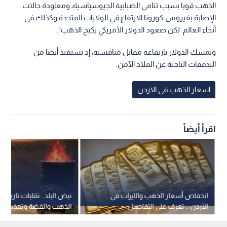
الذهب قويا بسبب تنامي الضبابية الجيوسياسية، ومعاودة حالات
الإصابة بفيروس كورونا الارتفاع في الولايات المتحدة وكذلك في
أنحاء العالم. لكن صعود الدولار الأمريكي يكبح الذهب“.
وتمسك الدولار بارتفاعه مقابل منافسيه، إذ يستفيد أيضا من
التدفقات الباحثة عن الملاذ الآمن.
اسعار الذهب في الاردن
اقرأ أيضاً
انخفاض أسعار الذهب والليرات في
نبض البلد.. تقلبات تاريخي
الأردن .. تعرف على التفاصيل
الذهب والفضة وتحذيرات 
النفط إلى 100 دولار..فيديو