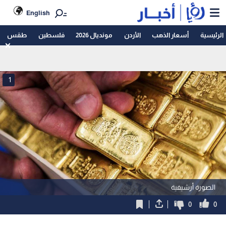
English
الرئيسية
أسعار الذهب
الأردن
مونديال 2026
فلسطين
طقس
1
الصورة أرشيفية
0
0