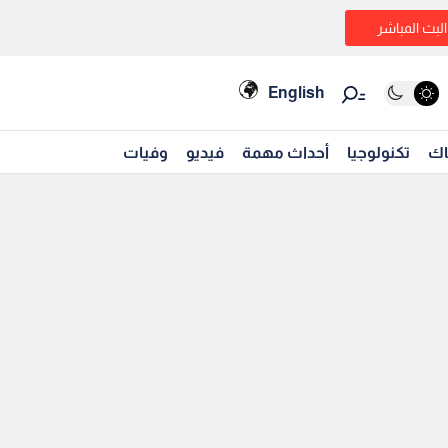
البث المباشر
English
اك
تكنولوجيا
أحداث مهمة
فيديو
وفيات