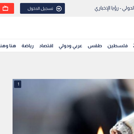
ولي - رؤيا الإخباري
تسجيل الدخول
فلسطين
طقس
عربي ودولي
اقتصاد
رياضة
هنا وهن
1