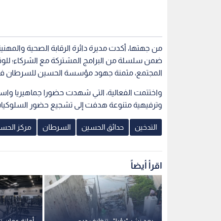
من جهتها، أكدت مديرة دائرة الرقابة الصحية والمهنية
ضمن سلسلة من البرامج المشتركة مع الشركاء؛ للوقا
المجتمع، مثمنة جهود مؤسسة الحسين للسرطان في ت
واختتمت الفعالية، التي شهدت حضورا جماهيريا واسع
وترفيهية متنوعة هدفت إلى تشجيع حضور السلوكيات ا
التدخين
حدائق الحسين
السرطان
مركز الحس
اقرأ أيضاً