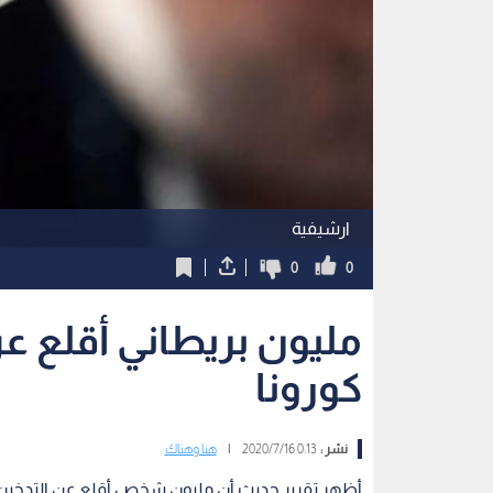
ارشيفية
0
0
مليون بريطاني أقلع عن
كورونا
نشر :
0:13 2020/7/16
|
هنا وهناك
أظهر تقرير حديث أن مليون شخص أقلع عن التدخين، 