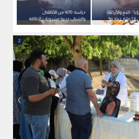
يا": التبغ والأرجيلة
دراسة: 70% من الأطفال
الأردن
يكبدان الأردن 1.6 مليار دينار و9
والشباب جربوا مشروبات الطاقة
ويا
ومنتجات التبغ في الأردن
إحصاء
"إيكون
2