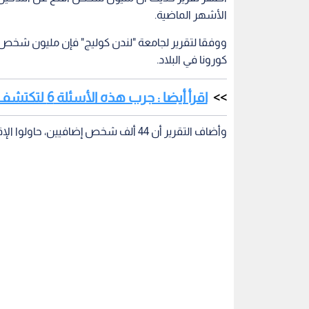
الأشهر الماضية.
ووفقا لتقرير لجامعة "لندن كوليج" فإن مليون شخص
كورونا في البلاد.
اقرأ أيضا : جرب هذه الأسئلة 6 لتكتشف إن كنت مصابا بالزهايمر أم لا!
وأضاف التقرير أن 44 ألف شخص إضافيين، حاولوا الإقلاع عن التدخين خلال نفس الفترة، وفقا لمصادر بريطانية.