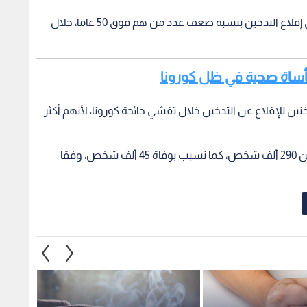
وأوررد التقرير أن الشباب بين عمر 16 و29، أقدموا على إقلاع التدخين بنسبة ضعف عدد من هم فوق 50 عاما، خلال
 مأساة صحية في ظل كورونا
ين للإقلاع عن التدخين خلال تفشي جائحة كورونا، لأنهم أكثر
وضرب فيروس كورونا بريطانيا "بقوة"، وأصاب أكثر من 290 ألف شخص، كما تسبب بوفاة 45 ألف شخص، وفقا