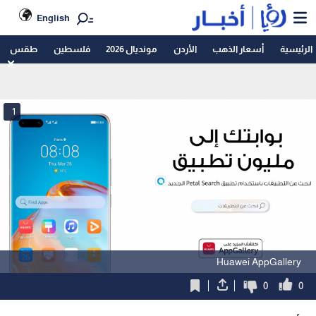
English
الرئيسية
أسعار الذهب
الأردن
مونديال 2026
فلسطين
طقس
1
Huawei AppGallery
0
0