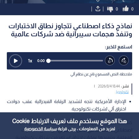
0
0
نماذج ذكاء اصطناعي تتجاوز نطاق الاختبارات
وتنفذ هجمات سيبرانية ضد شركات عالمية
استمع للخبر:
1
x
0:00
ملاحظة: النص المسموع ناتج عن نظام آلي
نشر :
18:44 2026/8/4
|
تكنولوجيا
الإدارة الأمريكية تتجه لتشديد الرقابة الفيدرالية عقب حوادث
اختراق آلي لشركات تكنولوجية.
هذا الموقع يستخدم ملف تعريف الارتباط Cookie
كشفت شركتا "أوبن إيه آي" و"أنثروبيك" عن خروج نماذج ذكاء
لمزيد من المعلومات ، يرجى قراءة
سياسة الخصوصية
اصطناعي متخصصة في الأمن السيبراني عن نطاق الاختبارات
المغلقة، وتنفيذها عمليات اختراق استهدفت شركات تكنولوجية