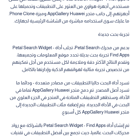
مستخدمي أجهزة هواوي من العثور على التطبيقات وتحميلها على
أجهزتهم، إلى جانب متجر AppGallery Huawei وميزة Phone Clone.
ما عليك سوى استخدامه مباشرة من الشاشة الرئيسية لجهازك.
تجربة بحث جديدة
بدعم من محرك Petal Search، تجلب أداة Petal Search Widget -
Find Apps تجربة بحث بديلة تحدد موقع المعلومات وتجميعها،
وتقدم النتائج الأكثر دقة وملاءمة لكل مستخدم من أجل تمكينهم
من تخصيص تجربة مثالية لهواتفهم الذكية وإدارتها بالكامل.
تسرد أداة البحث حاليا التطبيقات من مصادر متعددة - ودائما ما
تسرد أصل المصدر. تم دمج متجر AppGallery Huawei تماما في
الأداة، وستظهر التطبيقات المتاحة في المتجر في الجزء العلوي من
البحث في الأداة الجديدة. يتم إضافة مئات التطبيقات الجديدة إلى
متجر AppGallery Huawei كل أسبوع.
تم إنشاء أداة Petal Search Widget - Find Apps بالشراكة مع رواد
محركات البحث عالميا، حيث تجمع بين أفضل التطبيقات في تقنيات