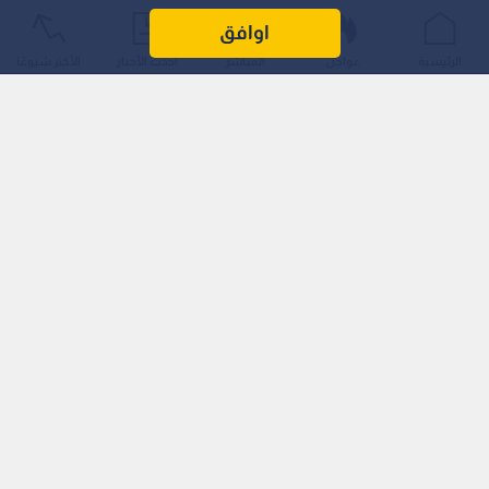
دون علم أو إشراف مطوريها، مما أثار مخاوف أمنية واسعة في
اوافق
أوساط المشرعين والخبراء.
الرئيسية
عواجل
المباشر
أحدث الأخبار
الأكثر شيوعًا