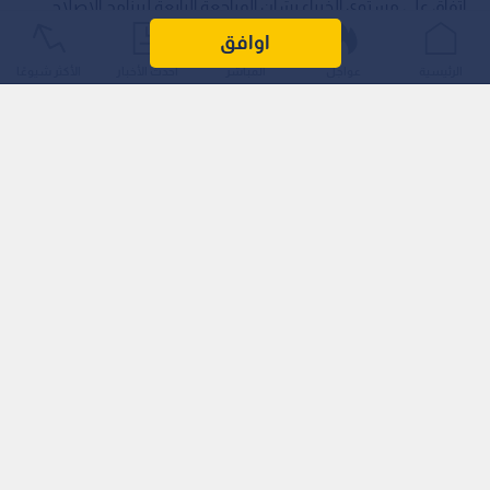
اتفاق على مستوى الخبراء بشأن المراجعة الرابعة لبرنامج الإصلاح
الاقتصادي المدعوم باتفاق "تسهيل الصندوق الممدد" (EFF)،
اوافق
والمراجعة الأولى لتدابير الإصلاح في إطار "تسهيل الصلابة
الرئيسية
عواجل
المباشر
أحدث الأخبار
الأكثر شيوعًا
والاستدامة" (RSF)، مما يتيح للمملكة بعد موافقة المجلس
التنفيذي للصندوق صرف نحو 244 مليون دولار أمريكي، ضمن مبالغ
إجمالية مقررة لدعم الاستقرار المالي والهيكلي.
نتائج قوية رغم التحديات الإقليمية