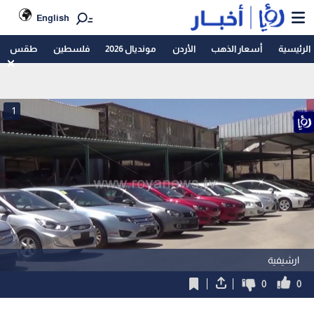
English
الرئيسية
أسعار الذهب
الأردن
مونديال 2026
فلسطين
طقس
1
ارشيفية
0
0