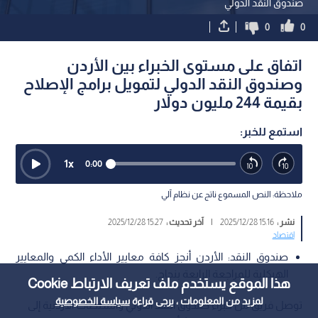
صندوق النقد الدولي
0
0
اتفاق على مستوى الخبراء بين الأردن
وصندوق النقد الدولي لتمويل برامج الإصلاح
بقيمة 244 مليون دولار
استمع للخبر:
1
x
0:00
ملاحظة: النص المسموع ناتج عن نظام آلي
نشر :
15:16 2025/12/28
|
آخر تحديث :
15:27 2025/12/28
اقتصاد
صندوق النقد: الأردن أنجز كافة معايير الأداء الكمي والمعايير
الهيكلية للمراجعة الرابعة بنجاح.
هذا الموقع يستخدم ملف تعريف الارتباط Cookie
لمزيد من المعلومات ، يرجى قراءة
سياسة الخصوصية
توصل فريق من خبراء صندوق النقد الدولي والسلطات الأردنية إلى