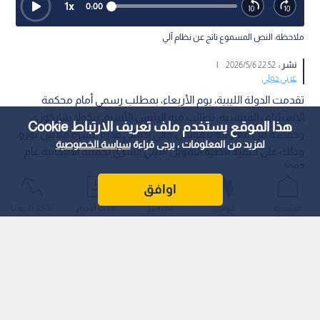
1
x
0:00
ملاحظة: النص المسموع ناتج عن نظام آلي
نشر :
22:52 2026/5/6
|
عربي دولي
تقدمت الدولة الليبية، يوم الأربعاء، بمطلب رسمي أمام محكمة
الاستئناف الفرنسية، تطالب فيه الرئيس الأسبق نيكولا ساركوزي
هذا الموقع يستخدم ملف تعريف الارتباط Cookie
وخمسة من معاونيه بتعويض مالي إجمالي قدره عشرة ملايين يورو،
لمزيد من المعلومات ، يرجى قراءة
سياسة الخصوصية
وذلك على خلفية قضية التمويل الليبي السري لحملته الانتخابية عام
2007.
اوافق
الرئيسية
عواجل
المباشر
أحدث الأخبار
الأكثر شيوعًا