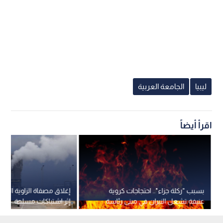
ليبيا
الجامعة العربية
اقرأ أيضاً
بسبب "ركلة جزاء".. احتجاجات كروية
إغلاق مصفاة الزاوية النفطي
عنيفة تشعل النيران في مبنى رئاسة
إثر اشتباكات مسلحة
الوزراء الليبية.. فيديو