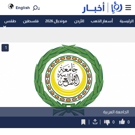
English
الرئيسية
أسعار الذهب
الأردن
مونديال 2026
فلسطين
طقس
1
الجامعة العربية
0
0