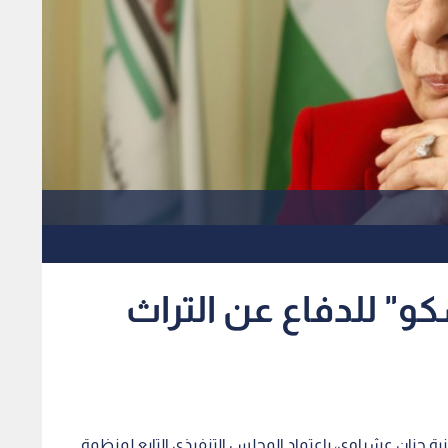
و" للدفاع عن التراث
ية حنان عشراوي، باعتماد المجلس التنفيذي التابع لمنظمة