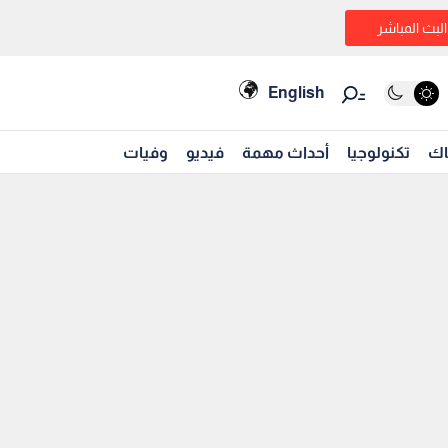
البث المباشر
English
اك
تكنولوجيا
أحداث مهمة
فيديو
وفيات