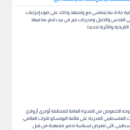
 وجه الخصوص من المديرة العامة للمنظمة أودري أزولاي
ث الفلسطيني المدرجة على قائمة اليونسكو للتراث العالمي،
فلسطيني، التي تتعرض لسياسة تدمير ممنهجة من قبل
في فلسطين والوقوف في وجه اعتداء الاحتلال المستمر على
ء ذلك كونه يتعارض مع ولاية ومبادئ "اليونسكو".