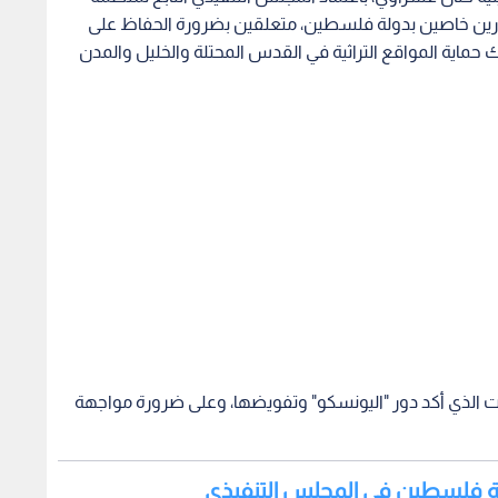
 قرارين خاصين بدولة فلسطين، متعلقين بضرورة الحفاظ على
ماية المواقع التراثية في القدس المحتلة والخليل والمدن
يت الذي أكد دور "اليونسكو" وتفويضها، وعلى ضرورة مواجهة
دولة فلسطين في المجلس التنفيذي
ة جادة، بما يتماشى مع ولايتها، وذلك على ضوء إجراءات
 القدس والخليل ومدرجات بتير في بيت لحم، بما فيها
يخية والأثرية تحديدا.