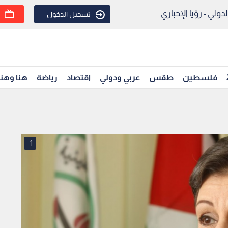
ولي - رؤيا الإخباري
تسجيل الدخول
فلسطين
طقس
عربي ودولي
اقتصاد
رياضة
هنا وهن
1