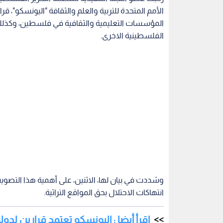
الأمم المتحدة للتربية والعلم والثقافة "اليونسكو"،
المؤسسات التعليمية والثقافية في فلسطين، وكذلك ح
الفلسطينية الاخرى.
وشددت في بيان لها، الاثنين، على أهمية هذا التصو
انتهاكات الاحتلال بحق المواقع التراثية.
اقرأ أيضا : اليونسكو تعتمد قرارين ل
ولفتت الى ضرورة أن تتخذ "اليونسكو" خطوات استباقي
الاحتلال المتصاعدة بحق مواقع التراث الفلسطيني في
مخططات الضم غير الشرعية التي تستهدف المواقع التار