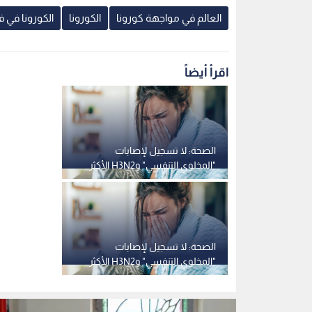
الصحة: لا تسجيل لإصابات
"المخلوي التنفسي" وH3N2 الأكثر
انتشارا في الأردن