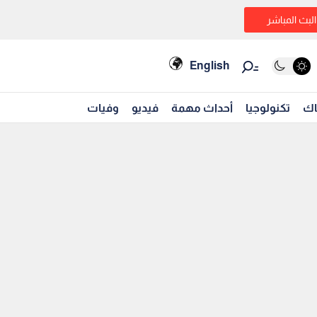
البث المباشر
English
اك
تكنولوجيا
أحداث مهمة
فيديو
وفيات