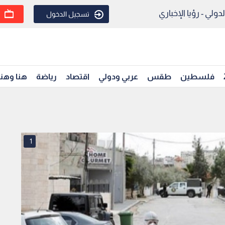
ولي - رؤيا الإخباري
تسجيل الدخول
فلسطين
طقس
عربي ودولي
اقتصاد
رياضة
هنا وهن
1