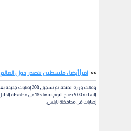
إصابات في محافظة نابلس.
العالم في مواجهة كورونا
الكورونا
الكورونا في
اقرأ أيضاً
الصحة: لا تسجيل لإصابات
"المخلوي التنفسي" وH3N2 الأكثر
انتشارا في الأردن