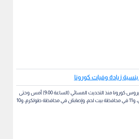
وقالت وزارة الصحة، تم تسجيل 208 إصابات جديدة بفيروس كورونا منذ التحديث المسائي (الساعة 9:00) أمس وحتى
الساعة 9:00 صباح اليوم، بينها 185 في محافظة الخليل، و11 في محافظة بيت لحم، وإصابتان في محافظة طولكرم، و10
 فلسطين
أزمة كورونا
احصائية كورونا