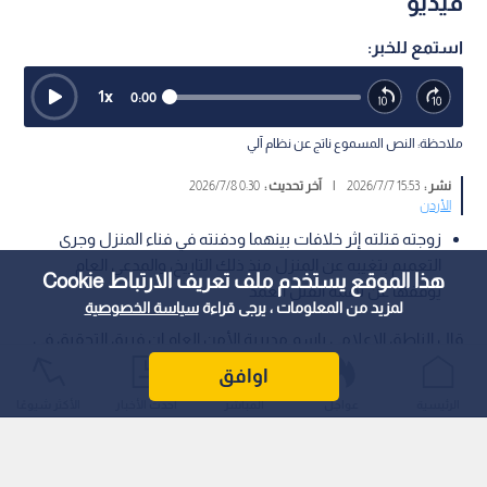
فيديو
استمع للخبر:
1
x
0:00
ملاحظة: النص المسموع ناتج عن نظام آلي
نشر :
15:53 2026/7/7
|
آخر تحديث :
0:30 2026/7/8
الأردن
زوجته قتلته إثر خلافات بينهما ودفنته في فناء المنزل وجرى
التعميم بتغيبه عن المنزل منذ ذلك التاريخ، والمدعي العام
هذا الموقع يستخدم ملف تعريف الارتباط Cookie
يوقفها عن تهمة القتل العمد
لمزيد من المعلومات ، يرجى قراءة
سياسة الخصوصية
قال الناطق الإعلامي باسم مديرية الأمن العام إن فريق التحقيق في
القضايا المجهولة في إدارة البحث الجنائي أعاد فتح ملف تغيب
اوافق
شخص منذ عام 2015م وكشف تعرضه للقتل من قبل زوجته، وألقي
الرئيسية
عواجل
المباشر
أحدث الأخبار
الأكثر شيوعًا
القبض عليها واعترفت بذلك.