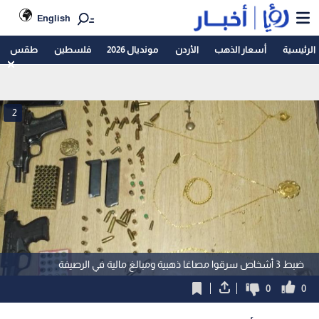
English
الرئيسية
أسعار الذهب
الأردن
مونديال 2026
فلسطين
طقس
2
ضبط 3 أشخاص سرقوا مصاغا ذهبية ومبالغ مالية في الرصيفة
0
0