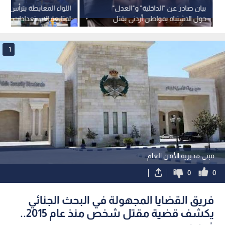
بيان صادر عن "الداخلية" و"العدل"
اللواء المعايطة يترأس اجتما
حول الاشتباه بمواطن أردني بقتل
لمتابعة الاستعدادات لم
مواطنة أمريكية في إيرلندا
في دورته الأربعين
1
مبنى مديرية الأمن العام
0
0
فريق القضايا المجهولة في البحث الجنائي
يكشف قضية مقتل شخص منذ عام 2015..