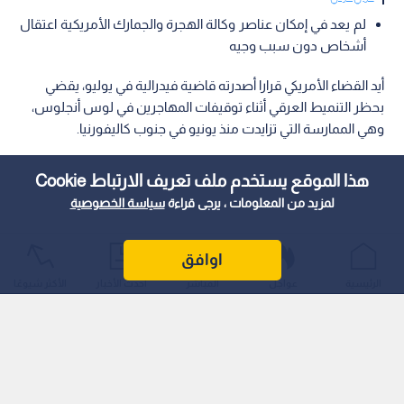
لم يعد في إمكان عناصر وكالة الهجرة والجمارك الأمريكية اعتقال
أشخاص دون سبب وجيه
أيد القضاء الأمريكي قرارا أصدرته قاضية فيدرالية في يوليو، يقضي
بحظر التنميط العرقي أثناء توقيفات المهاجرين في لوس أنجلوس،
وهي الممارسة التي تزايدت منذ يونيو في جنوب كاليفورنيا.
هذا الموقع يستخدم ملف تعريف الارتباط Cookie
لمزيد من المعلومات ، يرجى قراءة
سياسة الخصوصية
اوافق
الرئيسية
عواجل
المباشر
أحدث الأخبار
الأكثر شيوعًا
ثلاثة قضاة في محكمة استئناف بمدينة لوس أنجلوس أصدروا حكما