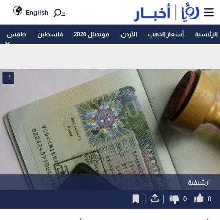
English
الرئيسية
أسعار الذهب
الأردن
مونديال 2026
فلسطين
طقس
1
ارشيفية
0
0