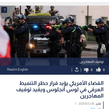
1
توقيف المهاجرين
Read in English
0
0
القضاء الأمريكي يؤيد قرار حظر التنميط
العرقي في لوس أنجلوس ويقيد توقيف
المهاجرين
نشر :
2:38 2025/8/3
|
عربي دولي