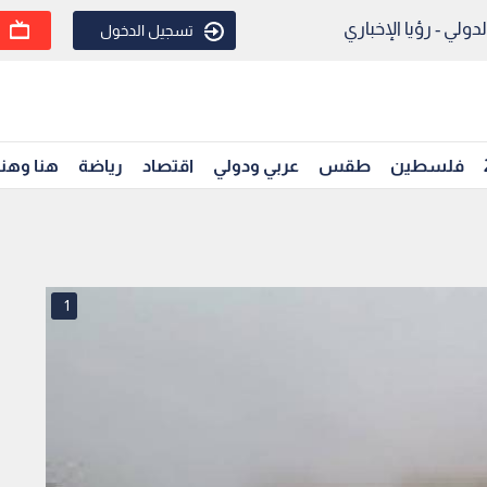
ولي - رؤيا الإخباري
تسجيل الدخول
فلسطين
طقس
عربي ودولي
اقتصاد
رياضة
هنا وهن
1