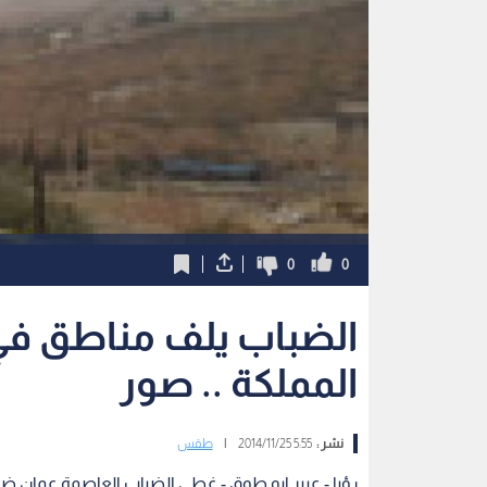
0
0
الضباب يلف مناطق ف
المملكة .. صور
نشر :
5:55 2014/11/25
|
طقس
رؤيا - عبير ابو طوق - غطى الضباب العاصمة عمان ضواح