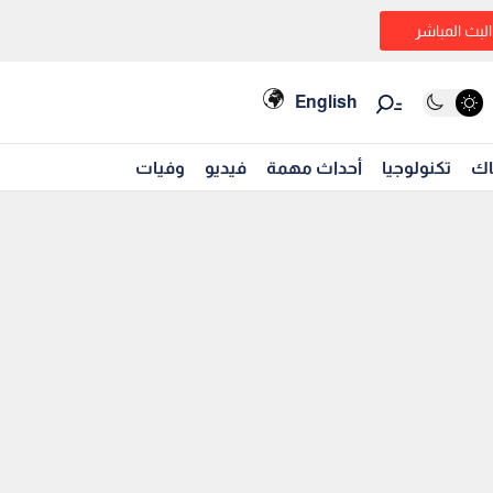
البث المباشر
English
اك
تكنولوجيا
أحداث مهمة
فيديو
وفيات