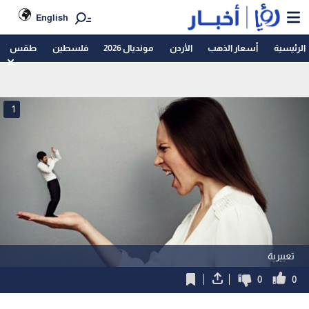
English
الرئيسية
أسعار الذهب
الأردن
مونديال 2026
فلسطين
طقس
1
تعبيرية
0
0