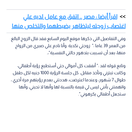
اقرأ أيضا : مصر .. اتفق مع عامل لديه علي
اغتصاب زوجته ليتظاهر بضبطهما والتخلص منها
وفي التفاصيل التي ذكرها موقع اليوم السابع فقد قال الزوج البالغ
من العمر 39 عاما :" زوجتي نكدية وأنا نادم علي صبري من الزواج
منها، بعد أن تسببت بتدهور حالتي النفسية"،.
وتابع قوله لقد :" أنفقت كل أموالي حتي أستطيع رؤية أطفالي،
وكانت تبتزني وتأخذ مقابل كل جلسة الرؤية 1000 جنيه لكل طفل
طوال 7 شهور، وعندما اعترضت، هددتني بعدم رؤيتهم مرة أخري ،
واتهمتني بأنني ليس لي قيمة بالنسبة لها وأنها لا تحبني، وأنها
ستجعل أطفالي يكرهوني".