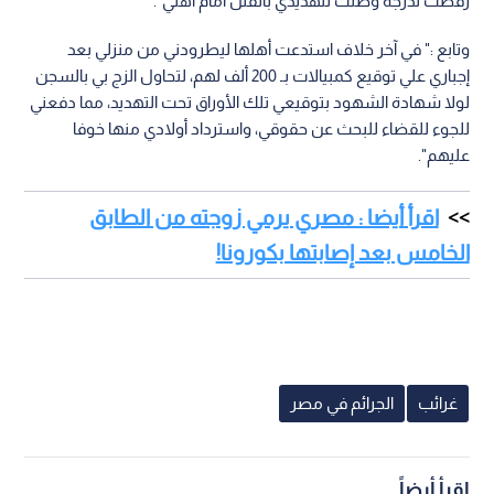
رفضت لدرجة وصلت لتهديدي بالقتل أمام أهلي".
وتابع :" في آخر خلاف استدعت أهلها ليطرودني من منزلي بعد
إجباري علي توقيع كمبيالات بـ 200 ألف لهم، لتحاول الزج بي بالسجن
لولا شهادة الشهود بتوقيعي تلك الأوراق تحت التهديد، مما دفعني
للجوء للقضاء للبحث عن حقوقي، واسترداد أولادي منها خوفا
عليهم".
اقرأ أيضا : مصري يرمي زوجته من الطابق
الخامس بعد إصابتها بكورونا!
غرائب
الجرائم في مصر
اقرأ أيضاً