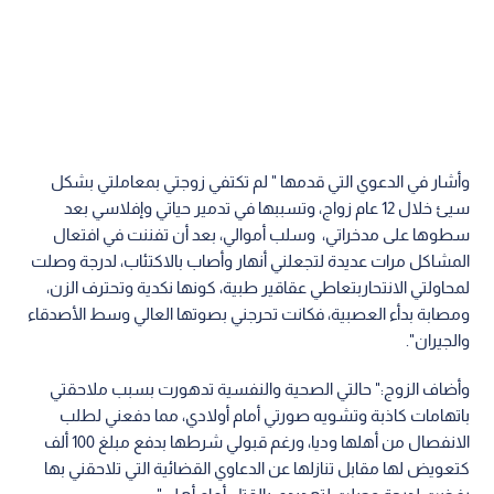
وأشار في الدعوي التي قدمها " لم تكتفي زوجتي بمعاملتي بشكل
سيئ خلال 12 عام زواج، وتسببها في تدمير حياتي وإفلاسي بعد
سطوها على مدخراتي، وسلب أموالي، بعد أن تفننت في افتعال
المشاكل مرات عديدة لتجعلني أنهار وأصاب بالاكتئاب، لدرجة وصلت
لمحاولتي الانتحاربتعاطي عقاقير طبية، كونها نكدية وتحترف الزن،
ومصابة بدأء العصبية، فكانت تحرجني بصوتها العالي وسط الأصدقاء
والجيران".
وأضاف الزوج:" حالتي الصحية والنفسية تدهورت بسبب ملاحقتي
باتهامات كاذبة وتشويه صورتي أمام أولادي، مما دفعني لطلب
الانفصال من أهلها وديا، ورغم قبولي شرطها بدفع مبلغ 100 ألف
كتعويض لها مقابل تنازلها عن الدعاوي القضائية التي تلاحقني بها