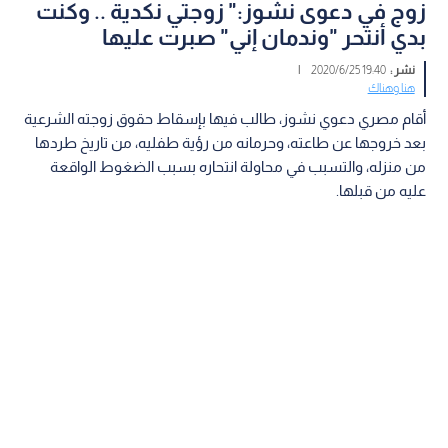
زوج في دعوى نشوز:" زوجتي نكدية .. وكنت
بدي أنتحر "وندمان إني" صبرت عليها
نشر :
19:40 2020/6/25
|
هنا وهناك
أقام مصري دعوي نشوز، طالب فيها بإسقاط حقوق زوجته الشرعية
بعد خروجها عن طاعته، وحرمانه من رؤية طفليه، من تاريخ طردها
من منزله، والتسبب في محاولة انتحاره بسبب الضغوط الواقعة
عليه من قبلها.