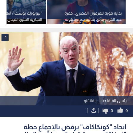
بداية قوية للفرعون المصري.. حمزة
"نيويورك بوست": انهيار 
عبد الكريم يتألق بثنائية مع برشلونة
التجارية المثيرة للجدل لـ"ف
أمام برمنغهام سيتي
كروي عالمي
1
رئيس الفيفا جياني إنفانتينو
0
0
اتحاد "كونكاكاف" يرفض بالإجماع خطة