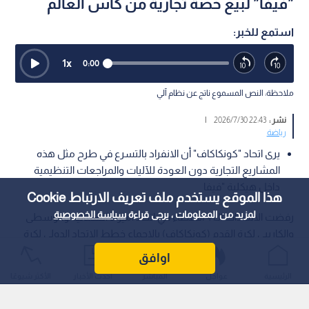
"فيفا" لبيع حصة تجارية من كأس العالم
استمع للخبر:
1
x
0:00
ملاحظة: النص المسموع ناتج عن نظام آلي
نشر :
22:43 2026/7/30
|
رياضة
يرى اتحاد "كونكاكاف" أن الانفراد بالتسرع في طرح مثل هذه
المشاريع التجارية دون العودة للآليات والمراجعات التنظيمية
داخل هيكلية "فيفا
هذا الموقع يستخدم ملف تعريف الارتباط Cookie
لمزيد من المعلومات ، يرجى قراءة
سياسة الخصوصية
رفضت الاتحادات الـ41 الأعضاء في اتحاد أميركا الشمالية والوسطى
والكاريبي لكرة القدم (كونكاكاف) بالإجماع خطط الاتحاد الدولي لكرة
القدم (فيفا) لبيع حصة في العمليات التجارية المرتبطة بكأس العالم،
اوافق
بحسب ما أعلن كونكاكاف يوم الخميس.
الرئيسية
عواجل
المباشر
أحدث الأخبار
الأكثر شيوعًا