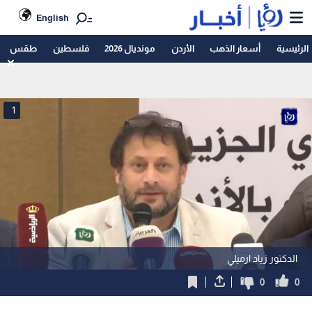
English
الرئيسية
أسعار الذهب
الأردن
مونديال 2026
فلسطين
طقس
1
الدكتور زياد ارميلي
0
0