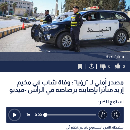
سيارة نجدة
0
0
مصدر أمني لـ "رؤيا": وفاة شاب في مخيم
إربد متأثرا بإصابته برصاصة في الرأس -فيديو
استمع للخبر:
1
x
0:00
ملاحظة: النص المسموع ناتج عن نظام آلي