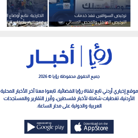
ترخيص السواقين تنفذ خدمات
الخارجية: نتابع أوضاع الأرد
الترخيص المتنقل والفحص المسائي
فنزويلا في أعقاب الزلزالين
في بلدية برقش
ضربا البلاد
جميع الحقوق محفوظة رؤيا © 2026
موقع إخباري أردني تابع لقناة رؤيا الفضائية. تابعوا معنا آخر الأخبار المحلية
الأردنية، تغطيات شاملة لأخبار فلسطين، وأبرز التقارير والمستجدات
العربية والدولية على مدار الساعة.