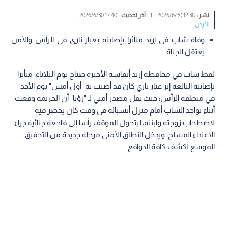
نشر :
12:38 2026/6/30
|
آخر تحديث :
17:40 2026/6/30
الأردن
وفاة شاب في إربد متأثرا بإصابته بعيار ناري في الرأس والأمن
يعتقل الجناة.
لفظ شاب في محافظة إربد أنفاسه الأخيرة صباح يوم الثلاثاء، متأثرا
بإصابته البالغة إثر عيار ناري كان قد أصيب به "أول أمس" يوم الأحد
في منطقة الرأس؛ حيث نقل مصدر أمني لـ "رؤيا" أن الجريمة وقعت
أثناء تواجد الشاب أمام منزل أنسبائه في وقت كان يحضر فيه
لاصطحاب زوجته وابنته، ليتحول الموقف رأسا إلى فاجعة جنائية جراء
الاعتداء المسلح، ويدخل النطاق الأمني مرحلة جديدة من التحقيق
الموسع لكشف كافة الدوافع.