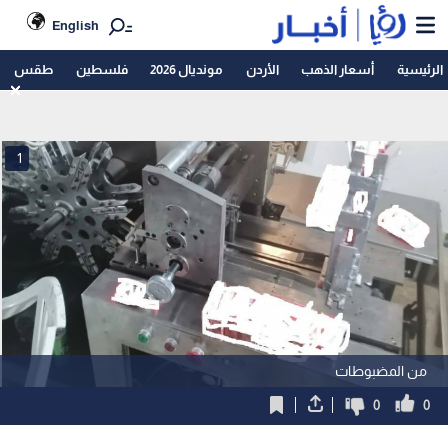
English
الرئيسية
أسعار الذهب
الأردن
مونديال 2026
فلسطين
طقس
1
من المضبوطات
0
0