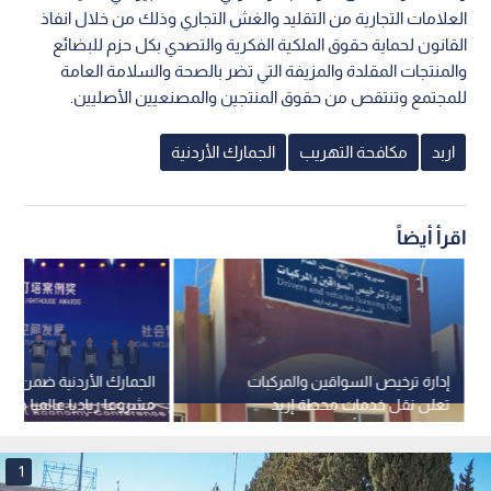
العلامات التجارية من التقليد والغش التجاري وذلك من خلال انفاذ
القانون لحماية حقوق الملكية الفكرية والتصدي بكل حزم للبضائع
والمنتجات المقلدة والمزيفة التي تضر بالصحة والسلامة العامة
للمجتمع وتنتقص من حقوق المنتجين والمصنعيين الأصليين.
اربد
مكافحة التهريب
الجمارك الأردنية
اقرأ أيضاً
إدارة ترخيص السواقين والمركبات
تعلن نقل خدمات محطة إربد
مشروعا رياديا عالميا في جا
المسائية لمركز أمن إربد الغربي
العالمية للاقتصاد الرقمي 2026
1