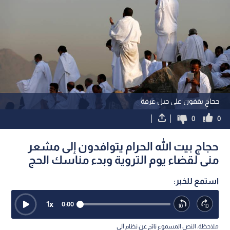
حجاج يقفون على جبل عرفة
0
0
حجاج بيت الله الحرام يتوافدون إلى مشعر
منى لقضاء يوم التروية وبدء مناسك الحج
استمع للخبر:
1
x
0:00
ملاحظة: النص المسموع ناتج عن نظام آلي