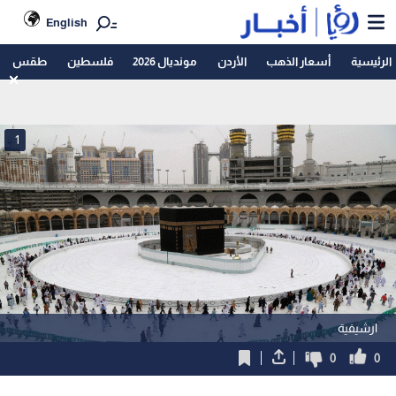
English
الرئيسية
أسعار الذهب
الأردن
مونديال 2026
فلسطين
طقس
1
ارشيفية
0
0