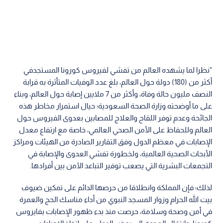
"نظرا لما يشهده العالم من تفشي لفيروس كورونا المستجدفي
أكثر من (180) دولة حول العالم، بلغ عدد الوفيات المتأثرة به قرابة
النصف مليون حالة وفاة، وأكثر من 7 ملايين إصابة حول العالم، وبناء
على ما أوضحته وزارة الصحة السعودية؛ حيال استمرار مخاطر هذه
الجائحة وعدم توفر اللقاح والعلاج للمصابين بعدوى الفيروس حول
العالم وللحفاظ على الأمن الصحي العالمي، خاصة مع ارتفاع معدل
الإصابات في معظم الدول وفق التقارير الصادرة من الهيئات ومراكز
الأبحاث الصحية العالمية، ولخطورة تفشي العدوى والإصابة في
التجمعات البشرية التي يصعب توفير التباعد الآمن بين أفرادها.
لذلك؛ فإن المملكة وانطلاقا من حرصها الدائم على تمكين ضيوف
بيت الله الحرام وزوار المسجد النبوي من أداء مناسك الحج والعمرة
في أمن وصحة وسلامة، حرصت منذ بدء ظهور الإصابات بفايروس