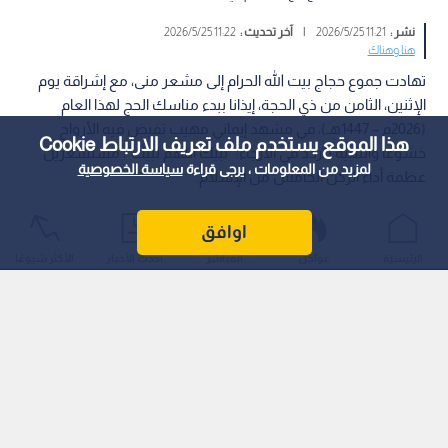
نشر :
11:21 2026/5/25
|
آخر تحديث :
11:22 2026/5/25
هنا وهناك
تهادت جموع حجاج بيت الله الحرام إلى مشعر منى، مع إشراقة يوم
الإثنين، الثامن من ذي الحجة، إيذانا ببدء مناسك الحج لهذا العام
(2026م – 1447هـ)، في مشهد إيماني مهيب تفيض فيه الأرواح
هذا الموقع يستخدم ملف تعريف الارتباط Cookie
خشوعا والتلبية تتردد في الأرجاء: "لبيك اللهم لبيك"، مستشعرين
لمزيد من المعلومات ، يرجى قراءة
سياسة الخصوصية
عظمة أداء الركن الخامس من الإسلام.
اوافق
الرئيسية
عواجل
المباشر
أحدث الأخبار
الأكثر شيوعًا