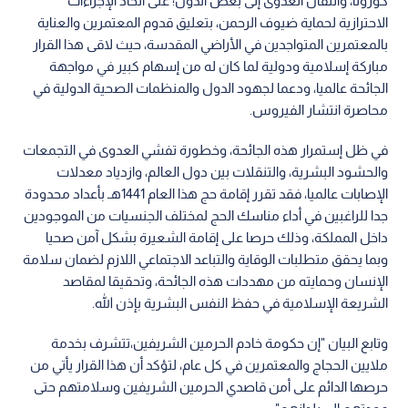
كورونا، وانتقال العدوى إلى بعض الدول؛ على اتخاذ الإجراءات
الاحترازية لحماية ضيوف الرحمن، بتعليق قدوم المعتمرين والعناية
بالمعتمرين المتواجدين في الأراضي المقدسة، حيث لاقى هذا القرار
مباركة إسلامية ودولية لما كان له من إسهام كبير في مواجهة
الجائحة عالميا، ودعما لجهود الدول والمنظمات الصحية الدولية في
محاصرة انتشار الفيروس.
في ظل إستمرار هذه الجائحة، وخطورة تفشي العدوى في التجمعات
والحشود البشرية، والتنقلات بين دول العالم، وازدياد معدلات
الإصابات عالميا، فقد تقرر إقامة حج هذا العام 1441هـ بأعداد محدودة
جدا للراغبين في أداء مناسك الحج لمختلف الجنسيات من الموجودين
داخل المملكة، وذلك حرصا على إقامة الشعيرة بشكل آمن صحيا
وبما يحقق متطلبات الوقاية والتباعد الاجتماعي اللازم لضمان سلامة
الإنسان وحمايته من مهددات هذه الجائحة، وتحقيقا لمقاصد
الشريعة الإسلامية في حفظ النفس البشرية بإذن الله.
وتابع البيان "إن حكومة خادم الحرمين الشريفين،تتشرف بخدمة
ملايين الحجاج والمعتمرين في كل عام، لتؤكد أن هذا القرار يأتي من
حرصها الدائم على أمن قاصدي الحرمين الشريفين وسلامتهم حتى